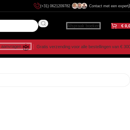
(+31) 0621209782
Contact met een expert
Afspraak boeken
€
0,
 aanvragen
Gratis verzending voor alle bestellingen van € 30