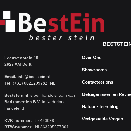
BESTSTEI
Over Ons
Leeuwenstein 15
2627 AM Delft
Showrooms
Email:
info@beststein.nl
Contacteer ons
Tel:
(+31) 0621209782 (NL)
Getuigenissen en Revi
Beststein.nl
is een handelsnaam van
Badkamertien B.V.
In Nederland
Natuur steen blog
handelend
Veelgestelde Vragen
KVK-nummer:
84423099
BTW-nummer:
NL863205677B01