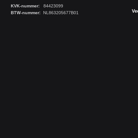
KVK-nummer:
84423099
Ve
BTW-nummer:
NL863205677B01