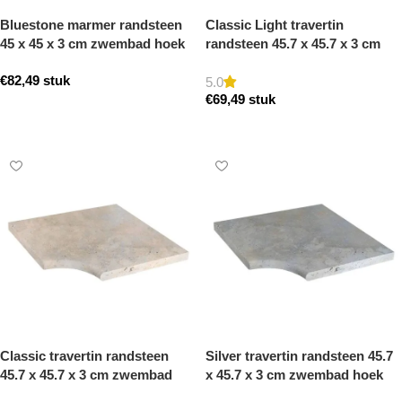
Bluestone marmer randsteen
Classic Light travertin
45 x 45 x 3 cm zwembad hoek
randsteen 45.7 x 45.7 x 3 cm
model b getrommeld
zwembad hoek model a
€
82,49
stuk
getrommeld
5.0
€
69,49
stuk
Toevoegen aan winkelwagen
Toevoegen aan winkelwagen
Classic travertin randsteen
Silver travertin randsteen 45.7
45.7 x 45.7 x 3 cm zwembad
x 45.7 x 3 cm zwembad hoek
hoek model a getrommeld
model a getrommeld