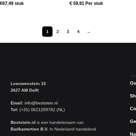
€
67,49
stuk
€
59,91
Per stuk
Toevoegen aan winkelwagen
Toevoegen aan winkelwagen
1
2
3
4
→
Ov
Leeuwenstein 15
2627 AM Delft
Sh
Email:
info@beststein.nl
Co
Tel:
(+31) 0621209782 (NL)
Ge
Beststein.nl
is een handelsnaam van
Badkamertien B.V.
In Nederland handelend
Na