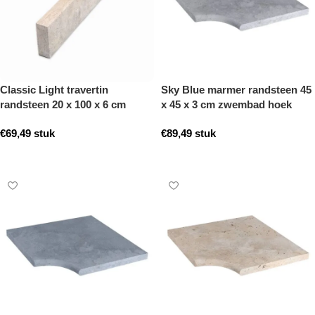
Classic Light travertin
Sky Blue marmer randsteen 45
randsteen 20 x 100 x 6 cm
x 45 x 3 cm zwembad hoek
opsluitband model a
model b getrommeld
€
69,49
stuk
€
89,49
stuk
getrommeld
Toevoegen aan winkelwagen
Toevoegen aan winkelwagen