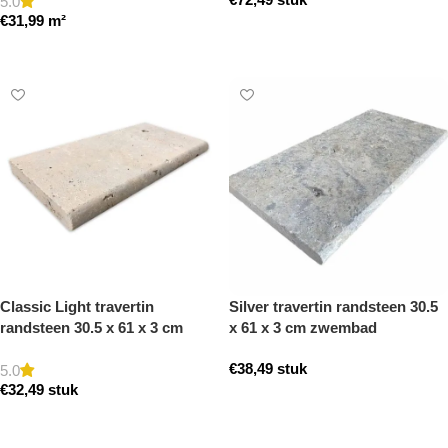
5.0
€
31,99
m²
Toevoegen aan winkelwagen
Toevoegen aan winkelwagen
Classic Light travertin
Silver travertin randsteen 30.5
randsteen 30.5 x 61 x 3 cm
x 61 x 3 cm zwembad
zwembad randsteen model a
randsteen model a getrommeld
€
38,49
stuk
getrommeld
5.0
€
32,49
stuk
Toevoegen aan winkelwagen
Toevoegen aan winkelwagen