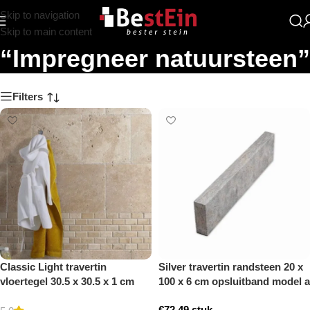
Skip to navigation
Zoekresultaten:
Skip to main content
“Impregneer natuursteen”
Filters
Classic Light travertin
Silver travertin randsteen 20 x
vloertegel 30.5 x 30.5 x 1 cm
100 x 6 cm opsluitband model a
getrommeld
getrommeld
€
72,49
stuk