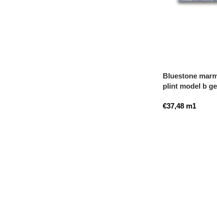
Bluestone marme
plint model b g
€
37,48
m1