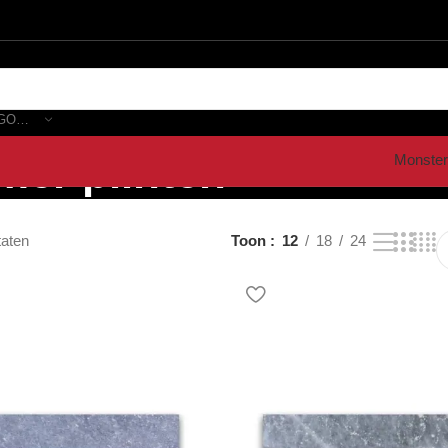
SELECTEER CATEGORIE
mer plinten”
Monster
taten
Toon
12
18
24