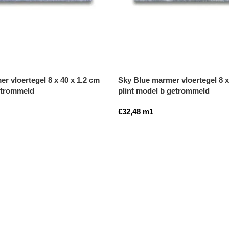
r vloertegel 8 x 40 x 1.2 cm
Sky Blue marmer vloertegel 8 x
etrommeld
plint model b getrommeld
€
32,48
m1