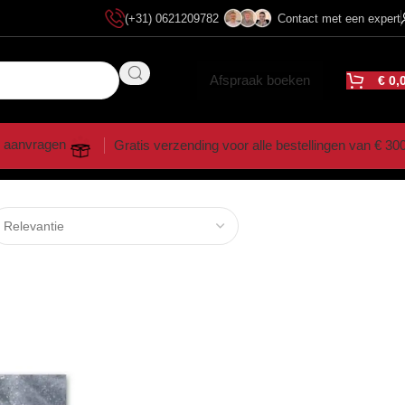
(+31) 0621209782
Contact met een expert
Afspraak boeken
€
0,
 aanvragen
Gratis verzending voor alle bestellingen van € 30