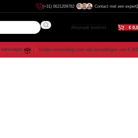
(+31) 0621209782
Contact met een expert
Afspraak boeken
€
0,
 aanvragen
Gratis verzending voor alle bestellingen van € 30