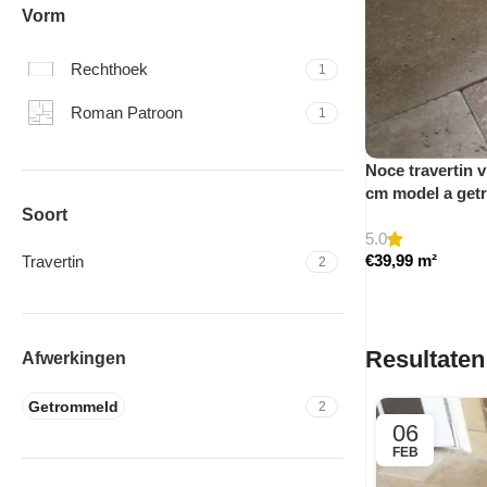
Vorm
Rechthoek
1
Roman Patroon
1
Noce travertin v
cm model a get
Soort
5.0
€
39,99
m²
Travertin
2
Resultaten
Afwerkingen
Getrommeld
2
06
FEB