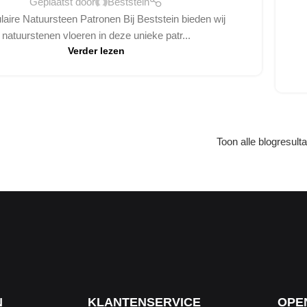
Geplaatst door
Beststein
laire Natuursteen Patronen Bij Beststein bieden wij
natuurstenen vloeren in deze unieke patr...
Verder lezen
Toon alle blogresult
N
KLANTENSERVICE
OPE