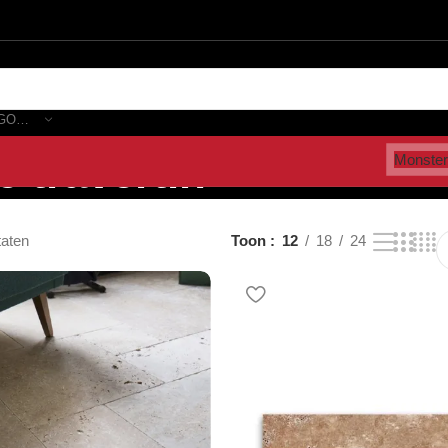
SELECTEER CATEGORIE
 travertin”
Monster
taten
Toon
12
18
24