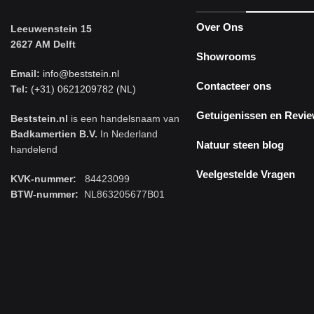
Over Ons
Leeuwenstein 15
2627 AM Delft
Showrooms
Email:
info@beststein.nl
Contacteer ons
Tel:
(+31) 0621209782 (NL)
Getuigenissen en Revi
Beststein.nl
is een handelsnaam van
Badkamertien B.V.
In Nederland
Natuur steen blog
handelend
Veelgestelde Vragen
KVK-nummer:
84423099
BTW-nummer:
NL863205677B01