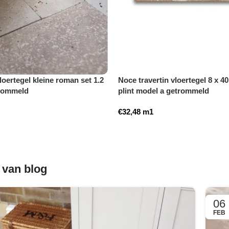
loertegel kleine roman set 1.2
Noce travertin vloertegel 8 x 40
rommeld
plint model a getrommeld
€
32,48
m1
 van blog
06
FEB