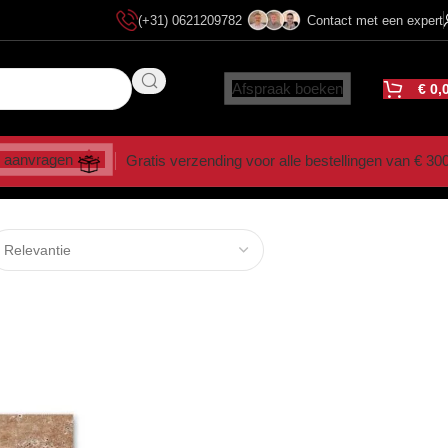
(+31) 0621209782
Contact met een expert
Afspraak boeken
€
0,
 aanvragen
Gratis verzending voor alle bestellingen van € 30