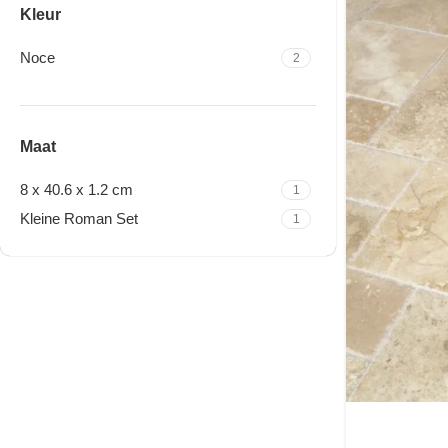
Kleur
Noce
2
Maat
8 x 40.6 x 1.2 cm
1
Kleine Roman Set
1
Travertine Kleine Roman
Set
Nu winkelen