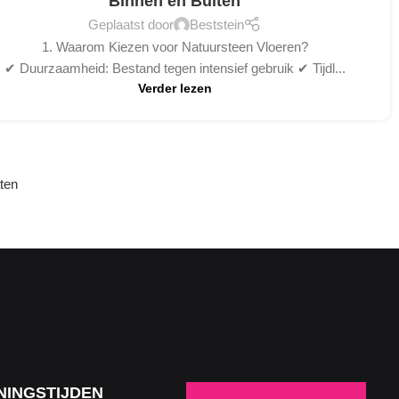
Binnen en Buiten
Geplaatst door
Beststein
1. Waarom Kiezen voor Natuursteen Vloeren?
✔ Duurzaamheid: Bestand tegen intensief gebruik ✔ Tijdl...
Verder lezen
aten
NINGSTIJDEN