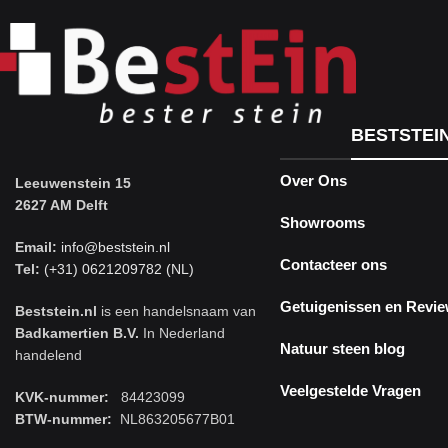
Nu winkelen
BESTSTEI
Over Ons
Leeuwenstein 15
2627 AM Delft
Showrooms
Email:
info@beststein.nl
Contacteer ons
Tel:
(+31) 0621209782 (NL)
Getuigenissen en Revi
Beststein.nl
is een handelsnaam van
Badkamertien B.V.
In Nederland
Natuur steen blog
handelend
Veelgestelde Vragen
KVK-nummer:
84423099
BTW-nummer:
NL863205677B01