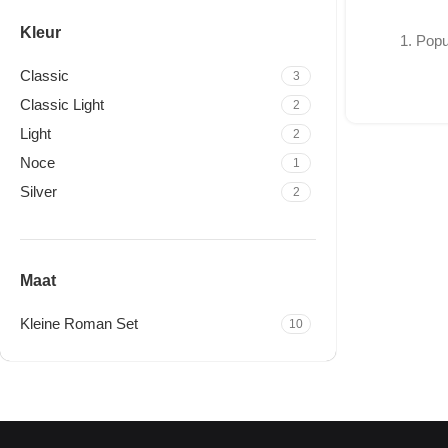
Kleur
1. Popu
Classic
3
Classic Light
2
Light
2
Noce
1
Silver
2
Maat
Kleine Roman Set
10
Travertine Kleine Roman
Set