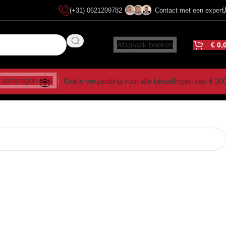
(+31) 0621209782
Contact met een expert
Afspraak boeken
€
0,
 aanvragen
Gratis verzending voor alle bestellingen van € 30