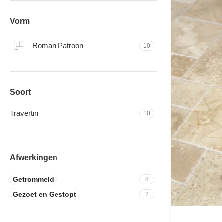
Vorm
Roman Patroon
10
Soort
Travertin
10
Afwerkingen
Getrommeld
8
Gezoet en Gestopt
2