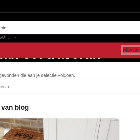
SELECTEER CATEGORIE
an set travertin”
Monster
evonden die aan je selectie voldoen.
 van blog