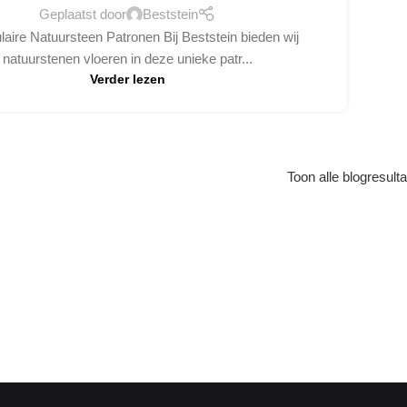
Geplaatst door
Beststein
laire Natuursteen Patronen Bij Beststein bieden wij
natuurstenen vloeren in deze unieke patr...
Verder lezen
Toon alle blogresult