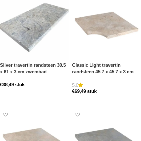
Silver travertin randsteen 30.5
Classic Light travertin
x 61 x 3 cm zwembad
randsteen 45.7 x 45.7 x 3 cm
randsteen model a getrommeld
zwembad hoek model a
€
38,49
stuk
getrommeld
5.0
€
69,49
stuk
Toevoegen aan winkelwagen
Toevoegen aan winkelwagen