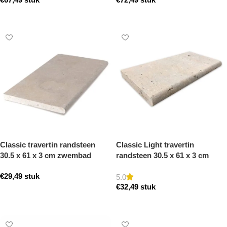
Toevoegen aan winkelwagen
Toevoegen aan winkelwagen
Classic travertin randsteen
Classic Light travertin
30.5 x 61 x 3 cm zwembad
randsteen 30.5 x 61 x 3 cm
randsteen model a getrommeld
zwembad randsteen model a
€
29,49
stuk
getrommeld
5.0
€
32,49
stuk
Toevoegen aan winkelwagen
Toevoegen aan winkelwagen