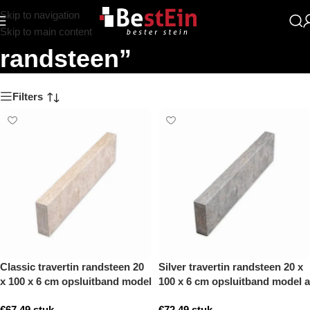
Skip to navigation
Zoekresultaten: “Travertin
Skip to main content
randsteen”
Filters
Classic travertin randsteen 20
Silver travertin randsteen 20 x
x 100 x 6 cm opsluitband model
100 x 6 cm opsluitband model a
a getrommeld
getrommeld
€
67,49
stuk
€
72,49
stuk