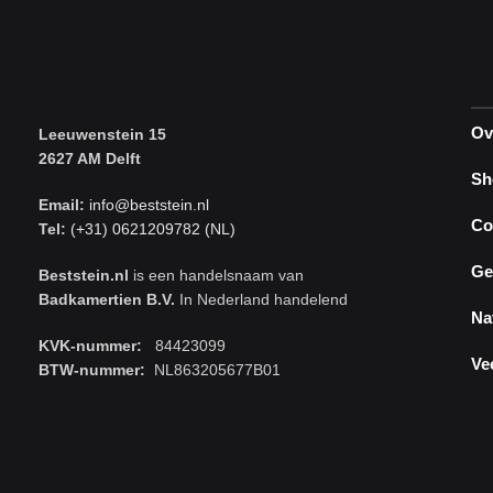
Ov
Leeuwenstein 15
2627 AM Delft
Sh
Email:
info@beststein.nl
Co
Tel:
(+31) 0621209782 (NL)
Ge
Beststein.nl
is een handelsnaam van
Badkamertien B.V.
In Nederland handelend
Na
KVK-nummer:
84423099
Ve
BTW-nummer:
NL863205677B01