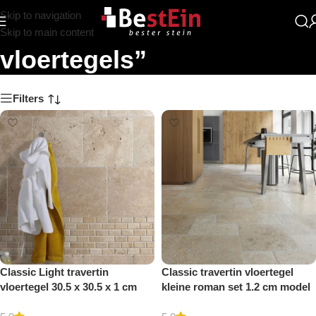
Skip to navigation
Zoekresultaten: “Travertin
Skip to main content
vloertegels”
Filters
Classic Light travertin
Classic travertin vloertegel
vloertegel 30.5 x 30.5 x 1 cm
kleine roman set 1.2 cm model
getrommeld
a getrommeld