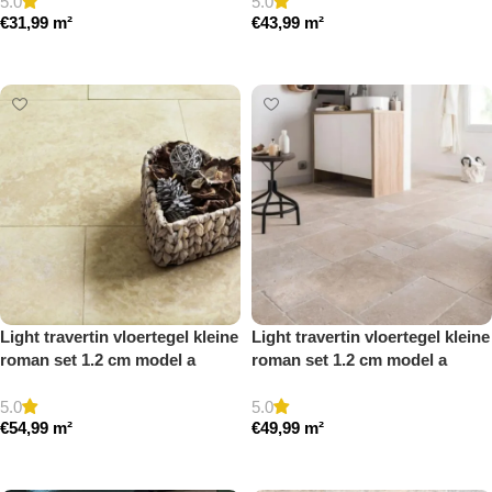
5.0
5.0
€
31,99
m²
€
43,99
m²
Toevoegen aan winkelwagen
Toevoegen aan winkelwagen
Light travertin vloertegel kleine
Light travertin vloertegel kleine
roman set 1.2 cm model a
roman set 1.2 cm model a
gezoet en gestopt
getrommeld
5.0
5.0
€
54,99
m²
€
49,99
m²
Toevoegen aan winkelwagen
Toevoegen aan winkelwagen