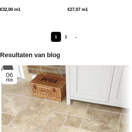
getrommeld
getrommeld
€
32,00
m1
€
27,07
m1
Toevoegen aan winkelwagen
Toevoegen aan winkelwagen
1
2
→
Resultaten van blog
06
FEB