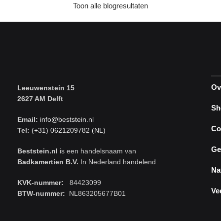
Toon alle blogresultaten
Ov
Leeuwenstein 15
2627 AM Delft
Sh
Email:
info@beststein.nl
Co
Tel:
(+31) 0621209782 (NL)
Ge
Beststein.nl
is een handelsnaam van
Badkamertien B.V.
In Nederland handelend
Na
KVK-nummer:
84423099
Ve
BTW-nummer:
NL863205677B01