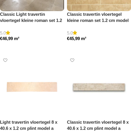
Classic Light travertin
Classic travertin vloertegel
vloertegel kleine roman set 1.2
kleine roman set 1.2 cm model
cm model a getrommeld
a gezoet en gestopt
5.0
5.0
€
46,99
m²
€
45,99
m²
Toevoegen aan winkelwagen
Toevoegen aan winkelwagen
Light travertin vloertegel 8 x
Classic travertin vloertegel 8 x
40.6 x 1.2 cm plint model a
40.6 x 1.2 cm plint model a