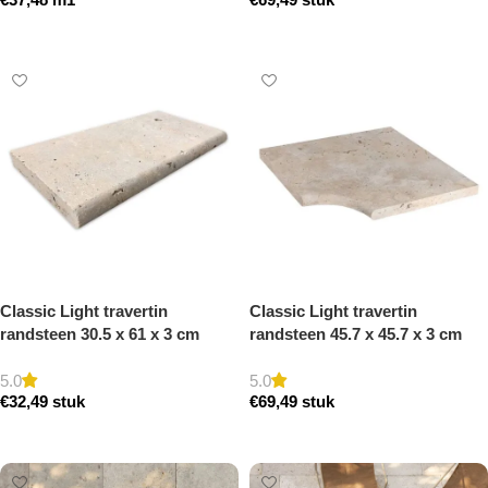
getrommeld
Toevoegen aan winkelwagen
Toevoegen aan winkelwagen
Classic Light travertin
Classic Light travertin
randsteen 30.5 x 61 x 3 cm
randsteen 45.7 x 45.7 x 3 cm
zwembad randsteen model a
zwembad hoek model a
getrommeld
getrommeld
5.0
5.0
€
32,49
stuk
€
69,49
stuk
Toevoegen aan winkelwagen
Toevoegen aan winkelwagen