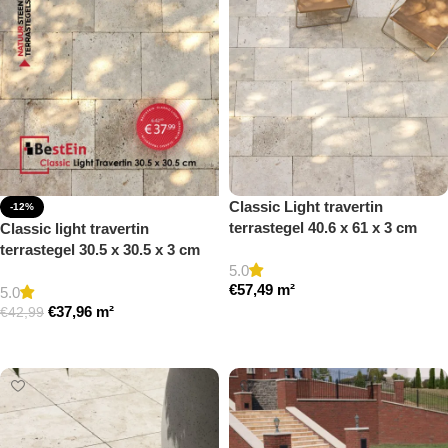
Classic Light travertin
-12%
terrastegel 40.6 x 61 x 3 cm
Classic light travertin
getrommeld
terrastegel 30.5 x 30.5 x 3 cm
5.0
getrommeld
€
57,49
m²
5.0
€
37,96
m²
€
42,99
Toevoegen aan winkelwagen
Toevoegen aan winkelwagen