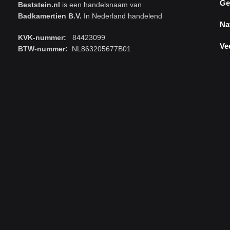
Ge
Beststein.nl
is een handelsnaam van
Badkamertien B.V.
In Nederland handelend
Na
KVK-nummer:
84423099
Ve
BTW-nummer:
NL863205677B01