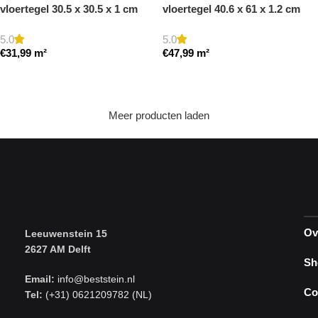
vloertegel 30.5 x 30.5 x 1 cm
vloertegel 40.6 x 61 x 1.2 cm
getrommeld
getrommeld
5.0
5.0
€
31,99
m²
€
47,99
m²
Toevoegen aan winkelwagen
Toevoegen aan winkelwagen
Meer producten laden
Ov
Leeuwenstein 15
2627 AM Delft
Sh
Email:
info@beststein.nl
Co
Tel:
(+31) 0621209782 (NL)