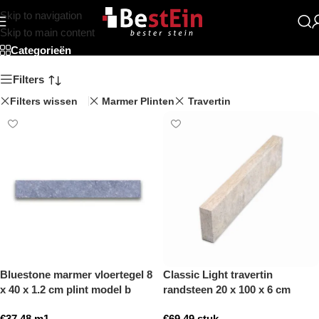
Skip to navigation
Beststein
Skip to main content
Categorieën
Filters
Filters wissen
Marmer Plinten
Travertin
Bluestone marmer vloertegel 8
Classic Light travertin
x 40 x 1.2 cm plint model b
randsteen 20 x 100 x 6 cm
getrommeld
opsluitband model a
€
37,48
m1
€
69,49
stuk