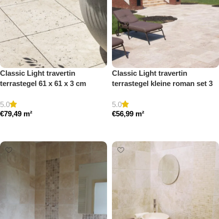
Classic Light travertin
Classic Light travertin
terrastegel 61 x 61 x 3 cm
terrastegel kleine roman set 3
getrommeld
cm model a getrommeld
5.0
5.0
€
79,49
m²
€
56,99
m²
Toevoegen aan winkelwagen
Toevoegen aan winkelwagen