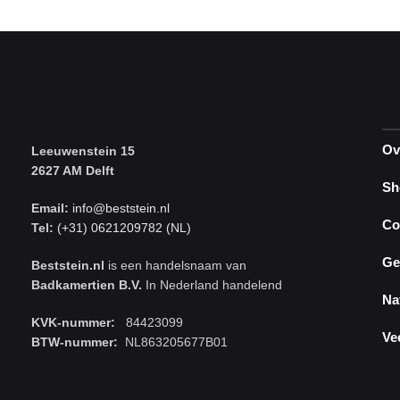
Ov
Leeuwenstein 15
2627 AM Delft
Sh
Email:
info@beststein.nl
Co
Tel:
(+31) 0621209782 (NL)
Ge
Beststein.nl
is een handelsnaam van
Badkamertien B.V.
In Nederland handelend
Na
KVK-nummer:
84423099
Ve
BTW-nummer:
NL863205677B01