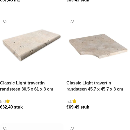
getrommeld
Toevoegen aan winkelwagen
Toevoegen aan winkelwagen
Classic Light travertin
Classic Light travertin
randsteen 30.5 x 61 x 3 cm
randsteen 45.7 x 45.7 x 3 cm
zwembad randsteen model a
zwembad hoek model a
getrommeld
getrommeld
5.0
5.0
€
32,49
stuk
€
69,49
stuk
Toevoegen aan winkelwagen
Toevoegen aan winkelwagen