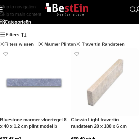
Skip to navigation
Beststein
Skip to main content
Categorieën
Filters
Filters wissen
Marmer Plinten
Travertin Randsteen
Bluestone marmer vloertegel 8
Classic Light travertin
x 40 x 1.2 cm plint model b
randsteen 20 x 100 x 6 cm
getrommeld
opsluitband model a
€
37,48
m1
€
69,49
stuk