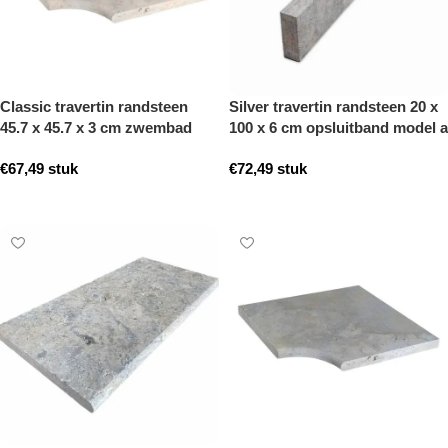
Classic travertin randsteen
Silver travertin randsteen 20 x
45.7 x 45.7 x 3 cm zwembad
100 x 6 cm opsluitband model a
hoek model a getrommeld
getrommeld
€
67,49
stuk
€
72,49
stuk
Toevoegen aan winkelwagen
Toevoegen aan winkelwagen