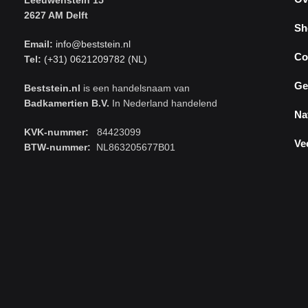
Leeuwenstein 15
2627 AM Delft
Sh
Email:
info@beststein.nl
Co
Tel:
(+31) 0621209782 (NL)
Ge
Beststein.nl
is een handelsnaam van
Badkamertien B.V.
In Nederland handelend
Na
KVK-nummer:
84423099
Ve
BTW-nummer:
NL863205677B01