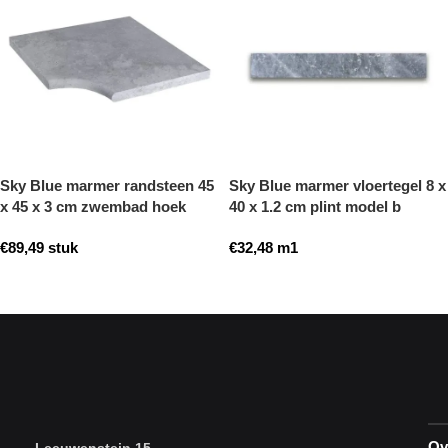
Sky Blue marmer randsteen 45
Sky Blue marmer vloertegel 8 x
x 45 x 3 cm zwembad hoek
40 x 1.2 cm plint model b
model b getrommeld
getrommeld
€
89,49
stuk
€
32,48
m1
Toevoegen aan winkelwagen
Toevoegen aan winkelwagen
Ov