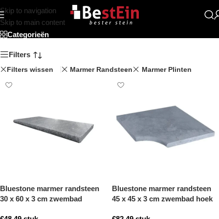
Skip to navigation
Beststein
Skip to main content
Categorieën
Filters
Filters wissen
Marmer Randsteen
Marmer Plinten
Bluestone marmer randsteen
Bluestone marmer randsteen
30 x 60 x 3 cm zwembad
45 x 45 x 3 cm zwembad hoek
randsteen model b getrommeld
model b getrommeld
€
48,49
stuk
€
82,49
stuk