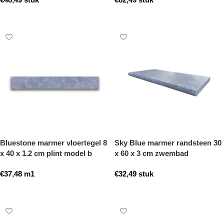
Toevoegen aan winkelwagen
Toevoegen aan winkelwagen
Bluestone marmer vloertegel 8
Sky Blue marmer randsteen 30
x 40 x 1.2 cm plint model b
x 60 x 3 cm zwembad
getrommeld
randsteen model b getrommeld
€
37,48
m1
€
32,49
stuk
Toevoegen aan winkelwagen
Toevoegen aan winkelwagen