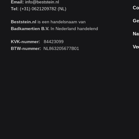
Email:
info@beststein.nl
Co
Tel:
(+31) 0621209782 (NL)
Ge
Beststein.nl
is een handelsnaam van
Badkamertien B.V.
In Nederland handelend
Na
KVK-nummer:
84423099
Ve
BTW-nummer:
NL863205677B01