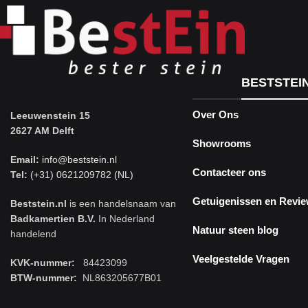
BESTSTEI
Over Ons
Leeuwenstein 15
2627 AM Delft
Showrooms
Email:
info@beststein.nl
Contacteer ons
Tel:
(+31) 0621209782 (NL)
Getuigenissen en Revi
Beststein.nl
is een handelsnaam van
Badkamertien B.V.
In Nederland
Natuur steen blog
handelend
Veelgestelde Vragen
KVK-nummer:
84423099
BTW-nummer:
NL863205677B01