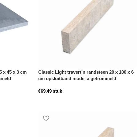
 x 45 x 3 cm
Classic Light travertin randsteen 20 x 100 x 6
mmeld
cm opsluitband model a getrommeld
€
69,49
stuk