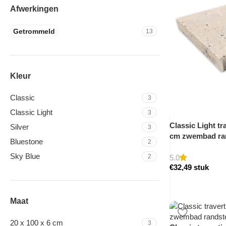
Afwerkingen
Getrommeld
13
Kleur
Classic
3
Classic Light
3
Classic Light tr
Silver
3
cm zwembad ra
Bluestone
2
Sky Blue
2
5.0
€
32,49
stuk
Maat
20 x 100 x 6 cm
3