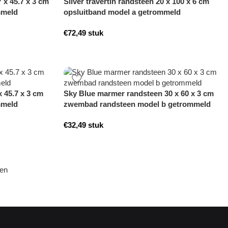
7 x 45.7 x 3 cm
Silver travertin randsteen 20 x 100 x 6 cm
mmeld
opsluitband model a getrommeld
€
72,49
stuk
x 45.7 x 3 cm
Sky Blue marmer randsteen 30 x 60 x 3 cm
mmeld
zwembad randsteen model b getrommeld
€
32,49
stuk
den