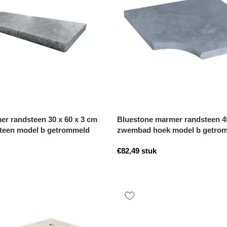
r randsteen 30 x 60 x 3 cm
Bluestone marmer randsteen 45
teen model b getrommeld
zwembad hoek model b getro
€
82,49
stuk