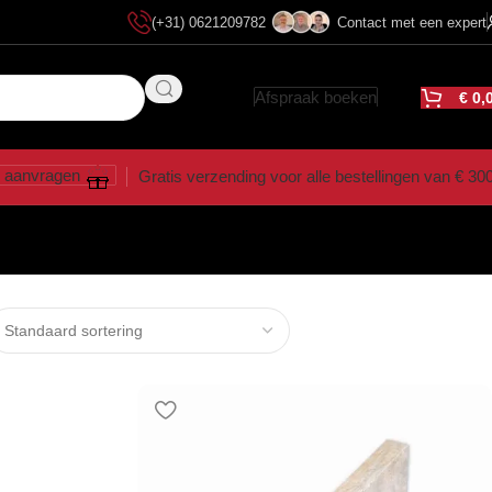
(+31) 0621209782
Contact met een expert
Afspraak boeken
€
0,
 aanvragen
Gratis verzending voor alle bestellingen van € 30