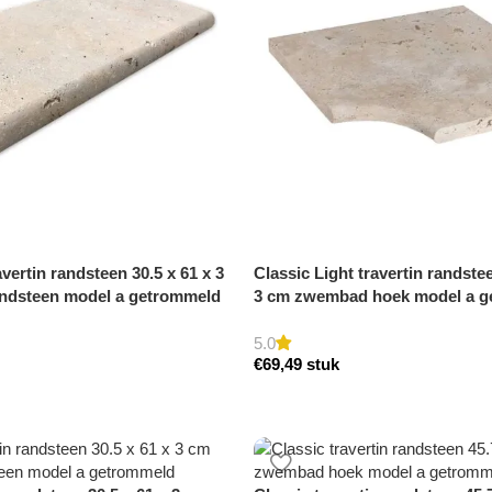
avertin randsteen 30.5 x 61 x 3
Classic Light travertin randstee
ndsteen model a getrommeld
3 cm zwembad hoek model a g
5.0
€
69,49
stuk