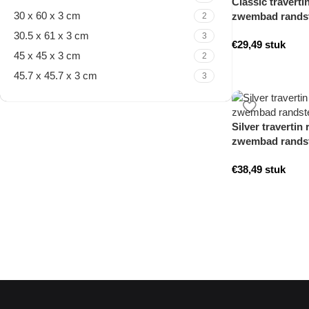
Classic traverti
30 x 60 x 3 cm
zwembad randst
2
30.5 x 61 x 3 cm
3
€
29,49
stuk
45 x 45 x 3 cm
2
45.7 x 45.7 x 3 cm
3
Silver travertin
Travertine Kleine Roman
zwembad randst
Set
€
38,49
stuk
Nu winkelen