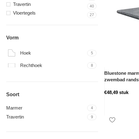
Travertin
40
Vloertegels
27
Vorm
Hoek
5
Rechthoek
8
Bluestone marme
zwembad rands
€
48,49
stuk
Soort
Marmer
4
Travertin
9