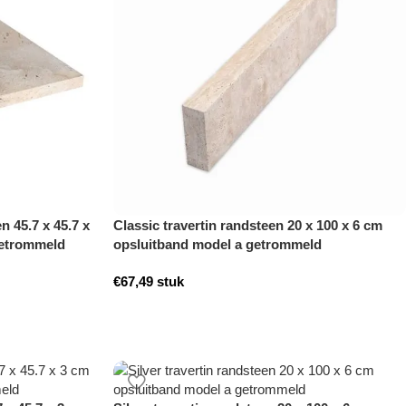
n 45.7 x 45.7 x
Classic travertin randsteen 20 x 100 x 6 cm
etrommeld
opsluitband model a getrommeld
€
67,49
stuk