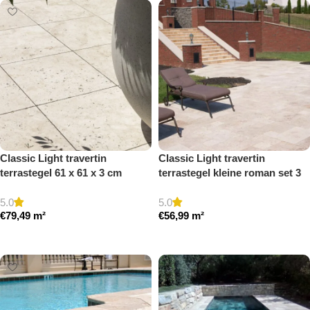
Classic Light travertin
Classic Light travertin
terrastegel 61 x 61 x 3 cm
terrastegel kleine roman set 3
getrommeld
cm model a getrommeld
5.0
5.0
€
79,49
m²
€
56,99
m²
Toevoegen aan winkelwagen
Toevoegen aan winkelwagen