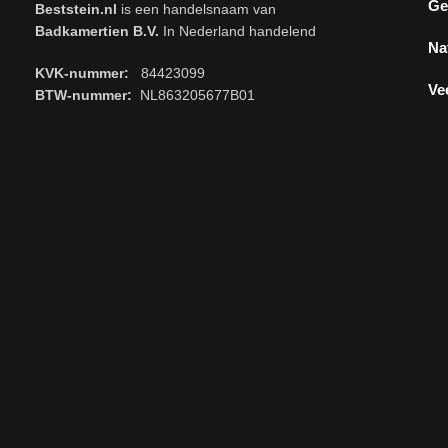
Ge
Beststein.nl
is een handelsnaam van
Badkamertien B.V.
In Nederland handelend
Na
KVK-nummer:
84423099
Ve
BTW-nummer:
NL863205677B01