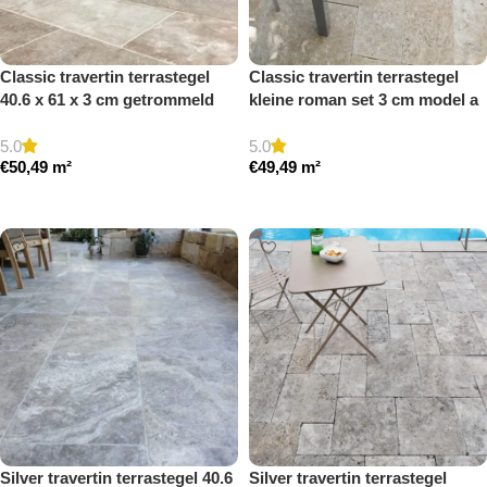
Classic travertin terrastegel
Classic travertin terrastegel
40.6 x 61 x 3 cm getrommeld
kleine roman set 3 cm model a
getrommeld
5.0
5.0
€
50,49
m²
€
49,49
m²
Toevoegen aan winkelwagen
Toevoegen aan winkelwagen
Silver travertin terrastegel 40.6
Silver travertin terrastegel