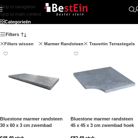
Skip to navigation
Beststein
Skip to main content
Categorieën
Filters
Filters wissen
Marmer Randsteen
Travertin Terrastegels
Bluestone marmer randsteen
Bluestone marmer randsteen
30 x 60 x 3 cm zwembad
45 x 45 x 3 cm zwembad hoek
randsteen model b getrommeld
model b getrommeld
€
48,49
stuk
€
82,49
stuk