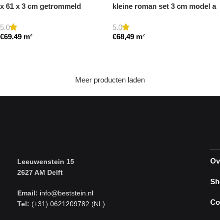
x 61 x 3 cm getrommeld
kleine roman set 3 cm model a
getrommeld
5.0
5.0
€
69,49
m²
€
68,49
m²
Toevoegen aan winkelwagen
Toevoegen aan winkelwagen
Meer producten laden
Ov
Leeuwenstein 15
2627 AM Delft
Sh
Email:
info@beststein.nl
Co
Tel:
(+31) 0621209782 (NL)