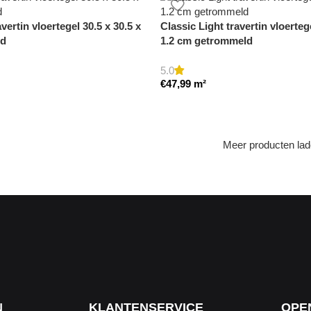
vertin vloertegel 30.5 x 30.5 x
Classic Light travertin vloerteg
ld
1.2 cm getrommeld
5.0
€
47,99
m²
Meer producten la
N
KLANTENSERVICE
OPE