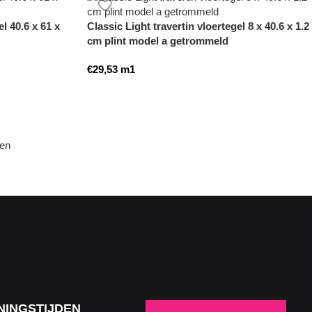
el 40.6 x 61 x
Classic Light travertin vloertegel 8 x 40.6 x 1.2
cm plint model a getrommeld
€
29,53
m1
den
NINGSTIJDEN