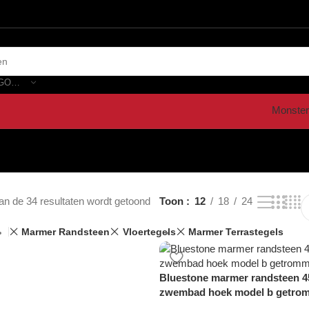
SELECTEER CATEGORIE
Monster
an de 34 resultaten wordt getoond
Toon
12
18
24
Marmer Randsteen
Vloertegels
Marmer Terrastegels
Bluestone marmer randsteen 45
zwembad hoek model b getro