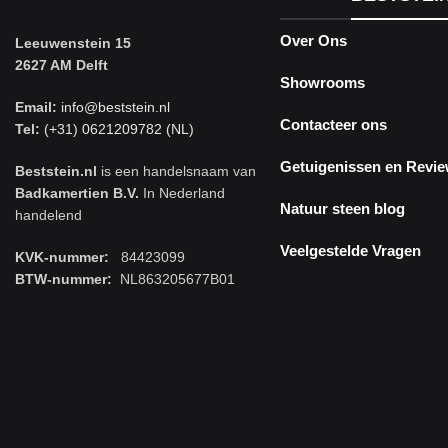
Over Ons
Leeuwenstein 15
2627 AM Delft
Showrooms
Email:
info@beststein.nl
Contacteer ons
Tel:
(+31) 0621209782 (NL)
Getuigenissen en Revi
Beststein.nl
is een handelsnaam van
Badkamertien B.V.
In Nederland
Natuur steen blog
handelend
Veelgestelde Vragen
KVK-nummer:
84423099
BTW-nummer:
NL863205677B01