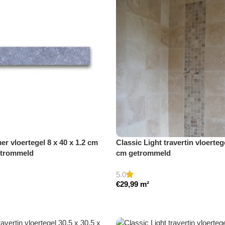
r vloertegel 8 x 40 x 1.2 cm
Classic Light travertin vloerteg
etrommeld
cm getrommeld
5.0
€
29,99
m²