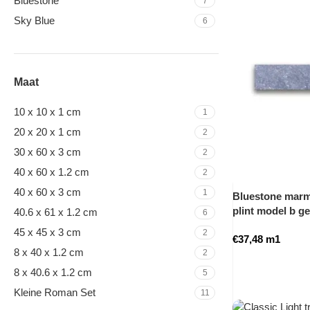
Bluestone
7
Sky Blue
6
Maat
10 x 10 x 1 cm
1
20 x 20 x 1 cm
2
30 x 60 x 3 cm
2
40 x 60 x 1.2 cm
2
40 x 60 x 3 cm
1
Bluestone marme
plint model b g
40.6 x 61 x 1.2 cm
6
45 x 45 x 3 cm
2
€
37,48
m1
8 x 40 x 1.2 cm
2
8 x 40.6 x 1.2 cm
5
Kleine Roman Set
11