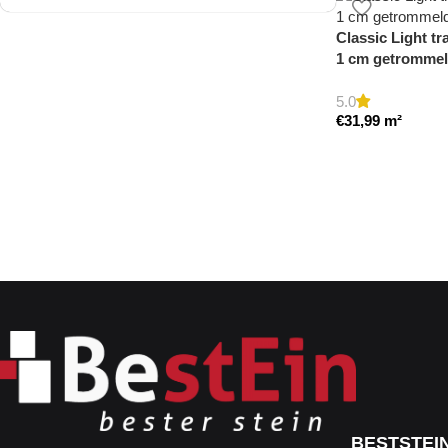
Classic Light tra
Travertine Kleine Roman
1 cm getromme
Set
5.0
€
31,99
m²
Nu winkelen
BESTSTEI