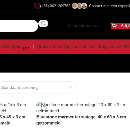
(+31) 0621209782
Contact met een expert
Afspraak boeken
€
0,
 aanvragen
Gratis verzending voor alle bestellingen van € 30
 x 45 x 3 cm
Bluestone marmer terrastegel 40 x 60 x 3 cm
mmeld
getrommeld