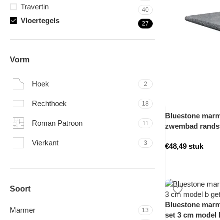
Travertin
40
Vloertegels
27
Vorm
Hoek
2
Rechthoek
18
Bluestone marme
Roman Patroon
11
zwembad rands
Vierkant
3
€
48,49
stuk
Soort
Bluestone marme
Marmer
13
set 3 cm model