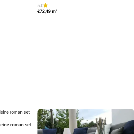
5.0
€
72,49
m²
leine roman set