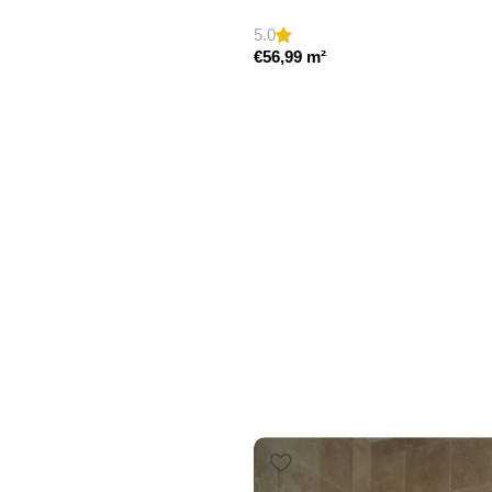
5.0
€
56,99
m²