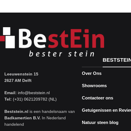
Travertine Kleine Roman
Set
Nu winkelen
BESTSTEI
Over Ons
Leeuwenstein 15
2627 AM Delft
Showrooms
Email:
info@beststein.nl
Contacteer ons
Tel:
(+31) 0621209782 (NL)
Getuigenissen en Revi
Beststein.nl
is een handelsnaam van
Badkamertien B.V.
In Nederland
Natuur steen blog
handelend