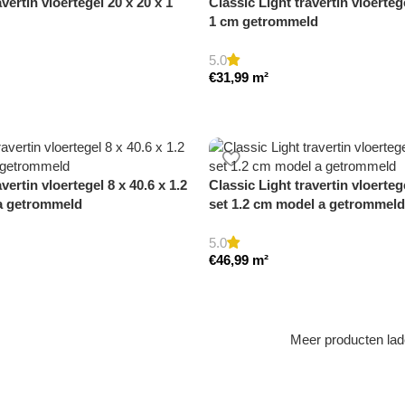
vertin vloertegel 20 x 20 x 1
Classic Light travertin vloertege
1 cm getrommeld
5.0
€
31,99
m²
vertin vloertegel 8 x 40.6 x 1.2
Classic Light travertin vloerte
 a getrommeld
set 1.2 cm model a getrommeld
5.0
€
46,99
m²
Meer producten la