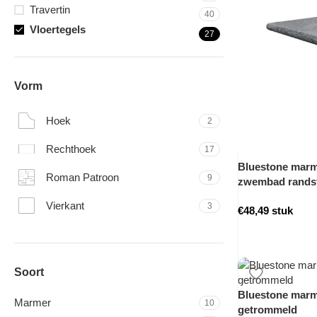
Travertin
40
Vloertegels
27
Vorm
Hoek
2
Rechthoek
17
Bluestone marme
Roman Patroon
9
zwembad rands
Vierkant
3
€
48,49
stuk
Soort
Bluestone marme
Marmer
10
getrommeld