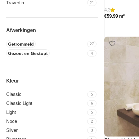
Travertin
21
4.3
€
59,99
m²
Afwerkingen
Getrommeld
27
Gezoet en Gestopt
4
Kleur
Classic
5
Classic Light
6
Light
5
Noce
2
Silver
3