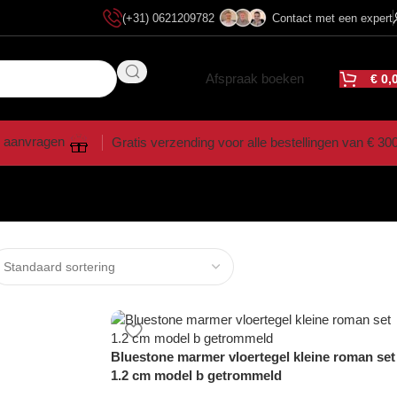
(+31) 0621209782
Contact met een expert
Afspraak boeken
€
0,
 aanvragen
Gratis verzending voor alle bestellingen van € 30
Bluestone marmer vloertegel kleine roman set
1.2 cm model b getrommeld