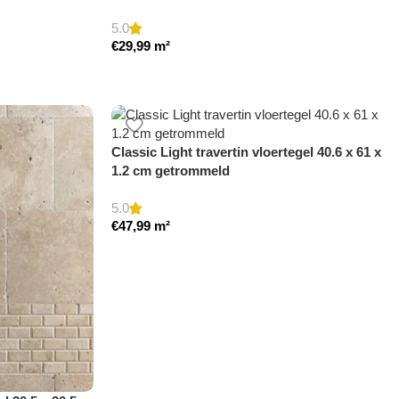
5.0
€
29,99
m²
Classic Light travertin vloertegel 40.6 x 61 x
1.2 cm getrommeld
5.0
€
47,99
m²