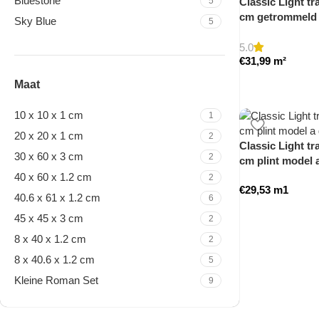
Bluestone
5
Classic Light tra
cm getrommeld
Sky Blue
5
5.0
€
31,99
m²
Maat
10 x 10 x 1 cm
1
20 x 20 x 1 cm
2
Classic Light tra
30 x 60 x 3 cm
2
cm plint model
40 x 60 x 1.2 cm
2
€
29,53
m1
40.6 x 61 x 1.2 cm
6
45 x 45 x 3 cm
2
8 x 40 x 1.2 cm
2
8 x 40.6 x 1.2 cm
5
Kleine Roman Set
9