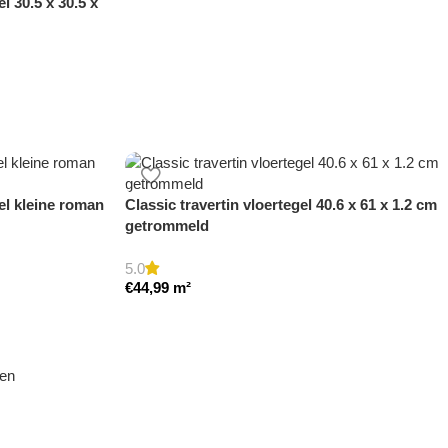
l 30.5 x 30.5 x
gel kleine roman
Classic travertin vloertegel 40.6 x 61 x 1.2 cm
getrommeld
5.0
€
44,99
m²
den