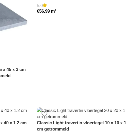
5.0
€
56,99
m²
 x 45 x 3 cm
mmeld
x 40 x 1.2 cm
Classic Light travertin vloertegel 10 x 10 x 1
cm getrommeld