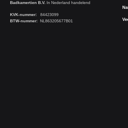
Badkamertien B.V.
In Nederland handelend
Na
KVK-nummer:
84423099
Ve
BTW-nummer:
NL863205677B01