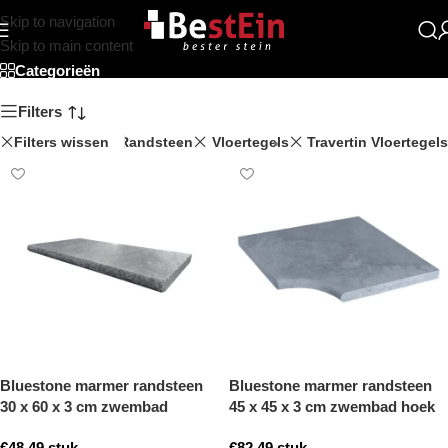
Skip to navigation
Beststein
Skip to main content
Categorieën
Filters
Filters wissen
Marmer Randsteen
Vloertegels
Travertin Vloertegels
Bluestone marmer randsteen
Bluestone marmer randsteen
30 x 60 x 3 cm zwembad
45 x 45 x 3 cm zwembad hoek
randsteen model b getrommeld
model b getrommeld
€
48,49
stuk
€
82,49
stuk