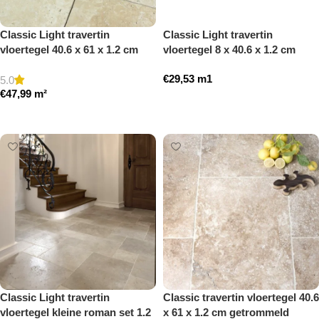
Classic Light travertin
Classic Light travertin
vloertegel 40.6 x 61 x 1.2 cm
vloertegel 8 x 40.6 x 1.2 cm
getrommeld
plint model a getrommeld
€
29,53
m1
5.0
€
47,99
m²
Toevoegen aan winkelwagen
Toevoegen aan winkelwagen
Classic Light travertin
Classic travertin vloertegel 40.6
vloertegel kleine roman set 1.2
x 61 x 1.2 cm getrommeld