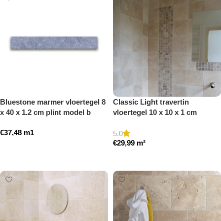
Bluestone marmer vloertegel 8
Classic Light travertin
x 40 x 1.2 cm plint model b
vloertegel 10 x 10 x 1 cm
getrommeld
getrommeld
€
37,48
m1
5.0
€
29,99
m²
Toevoegen aan winkelwagen
Toevoegen aan winkelwagen