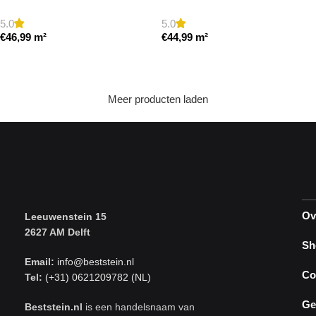
cm model a getrommeld
5.0
5.0
€
46,99
m²
€
44,99
m²
Toevoegen aan winkelwagen
Toevoegen aan winkelwagen
Meer producten laden
Ov
Leeuwenstein 15
2627 AM Delft
Sh
Email:
info@beststein.nl
Co
Tel:
(+31) 0621209782 (NL)
Ge
Beststein.nl
is een handelsnaam van