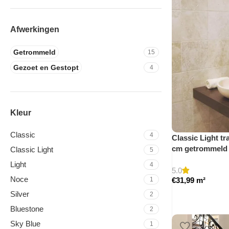
Afwerkingen
Getrommeld
15
Gezoet en Gestopt
4
Kleur
Classic
4
Classic Light tra
cm getrommeld
Classic Light
5
Light
4
5.0
Noce
1
€
31,99
m²
Silver
2
Bluestone
2
Sky Blue
1