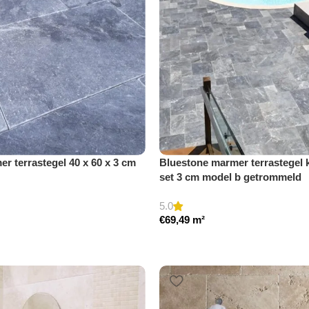
r terrastegel 40 x 60 x 3 cm
Bluestone marmer terrastegel 
set 3 cm model b getrommeld
5.0
€
69,49
m²