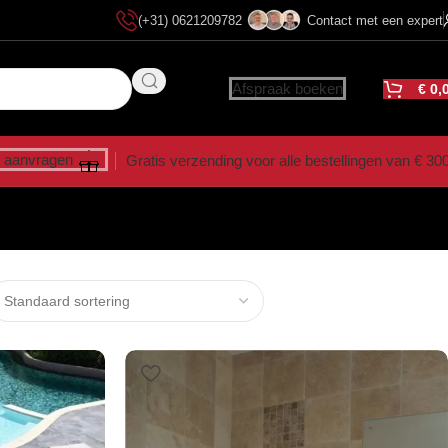
(+31) 0621209782
Contact met een expert
Afspraak boeken
€
0,
 aanvragen
Gratis verzending voor alle bestellingen van € 30