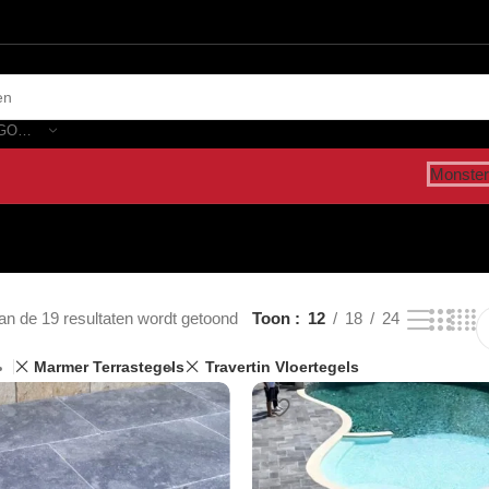
SELECTEER CATEGORIE
Monster
an de 19 resultaten wordt getoond
Toon
12
18
24
Marmer Terrastegels
Travertin Vloertegels