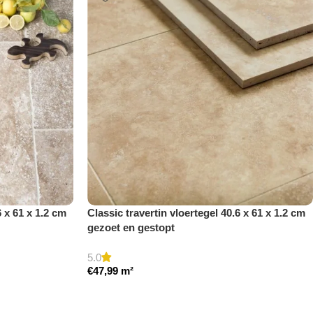
6 x 61 x 1.2 cm
Classic travertin vloertegel 40.6 x 61 x 1.2 cm
gezoet en gestopt
5.0
€
47,99
m²