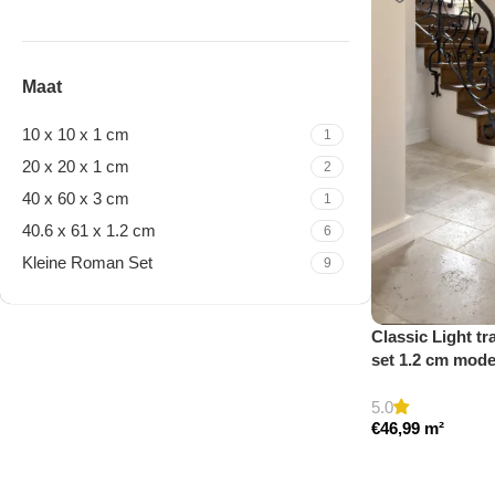
Maat
10 x 10 x 1 cm
1
20 x 20 x 1 cm
2
40 x 60 x 3 cm
1
40.6 x 61 x 1.2 cm
6
Kleine Roman Set
9
Classic Light tr
Travertine Kleine Roman
set 1.2 cm mod
Set
5.0
€
46,99
m²
Nu winkelen