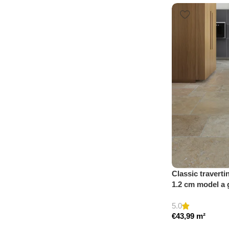
Classic traverti
1.2 cm model a
5.0
€
43,99
m²