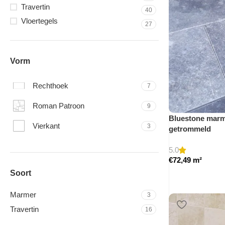
Travertin
40
Vloertegels
27
Vorm
Rechthoek
7
Roman Patroon
9
Bluestone marme
Vierkant
3
getrommeld
5.0
€
72,49
m²
Soort
Marmer
3
Travertin
16