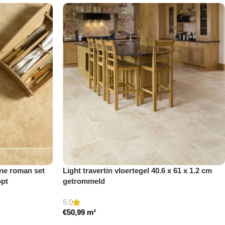
eine roman set
Light travertin vloertegel 40.6 x 61 x 1.2 cm
opt
getrommeld
5.0
€
50,99
m²