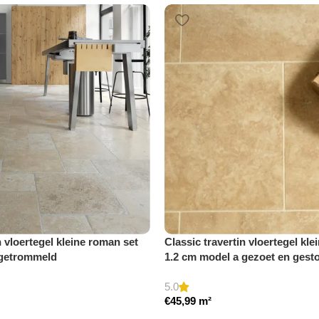
n vloertegel kleine roman set
Classic travertin vloertegel kl
 getrommeld
1.2 cm model a gezoet en gest
5.0
€
45,99
m²