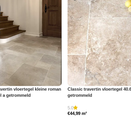
avertin vloertegel kleine roman
Classic travertin vloertegel 40.
el a getrommeld
getrommeld
5.0
€
44,99
m²