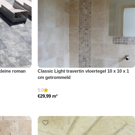
kleine roman
Classic Light travertin vloertegel 10 x 10 x 1
cm getrommeld
5.0
€
29,99
m²