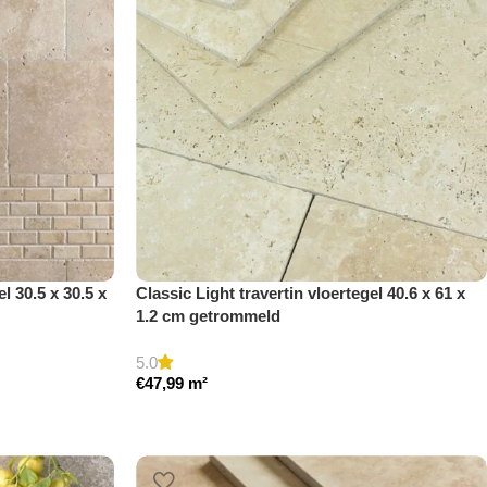
l 30.5 x 30.5 x
Classic Light travertin vloertegel 40.6 x 61 x
1.2 cm getrommeld
5.0
€
47,99
m²