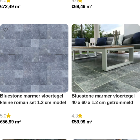
5.0
5.0
€
72,49
m²
€
69,49
m²
Toevoegen aan winkelwagen
Toevoegen aan winkelwagen
Bluestone marmer vloertegel
Bluestone marmer vloertegel
kleine roman set 1.2 cm model
40 x 60 x 1.2 cm getrommeld
b getrommeld
5.0
4.3
€
56,99
m²
€
59,99
m²
Toevoegen aan winkelwagen
Toevoegen aan winkelwagen