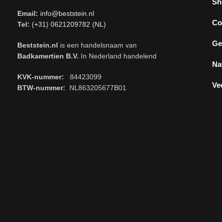
Sh
Email:
info@beststein.nl
Co
Tel:
(+31) 0621209782 (NL)
Ge
Beststein.nl
is een handelsnaam van
Badkamertien B.V.
In Nederland handelend
Na
KVK-nummer:
84423099
Ve
BTW-nummer:
NL863205677B01