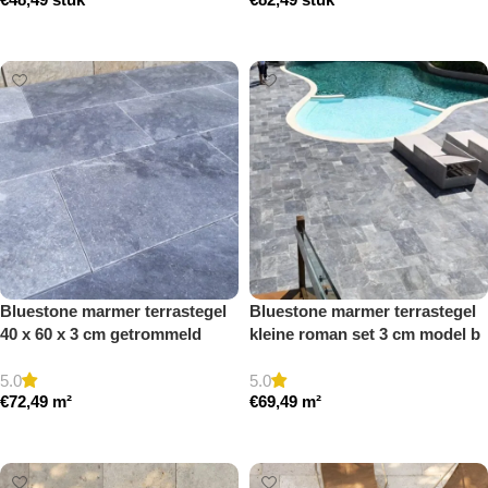
Toevoegen aan winkelwagen
Toevoegen aan winkelwagen
Bluestone marmer terrastegel
Bluestone marmer terrastegel
40 x 60 x 3 cm getrommeld
kleine roman set 3 cm model b
getrommeld
5.0
5.0
€
72,49
m²
€
69,49
m²
Toevoegen aan winkelwagen
Toevoegen aan winkelwagen