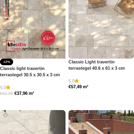
Classic Light travertin
-12%
terrastegel 40.6 x 61 x 3 cm
Classic light travertin
getrommeld
terrastegel 30.5 x 30.5 x 3 cm
5.0
getrommeld
€
57,49
m²
5.0
€
37,96
m²
€
42,99
Toevoegen aan winkelwagen
Toevoegen aan winkelwagen