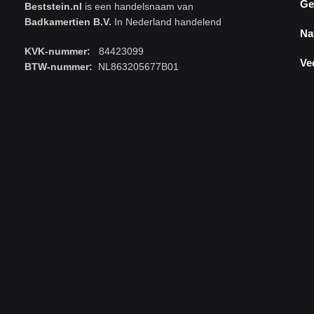
Ge
Beststein.nl
is een handelsnaam van
Badkamertien B.V.
In Nederland handelend
Na
KVK-nummer:
84423099
Ve
BTW-nummer:
NL863205677B01