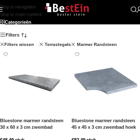
Skip to navigation
Beststein
Skip to main content
Categorieën
Filters
Filters wissen
Terrastegels
Marmer Randsteen
Bluestone marmer randsteen
Bluestone marmer randsteen
30 x 60 x 3 cm zwembad
45 x 45 x 3 cm zwembad hoek
randsteen model b getrommeld
model b getrommeld
€
48,49
stuk
€
82,49
stuk