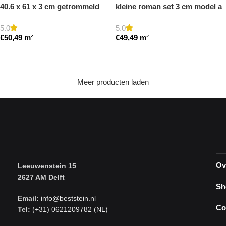
40.6 x 61 x 3 cm getrommeld
kleine roman set 3 cm model a
getrommeld
5.0
5.0
€
50,49
m²
€
49,49
m²
Toevoegen aan winkelwagen
Toevoegen aan winkelwagen
Meer producten laden
Ov
Leeuwenstein 15
2627 AM Delft
Sh
Email:
info@beststein.nl
Co
Tel:
(+31) 0621209782 (NL)