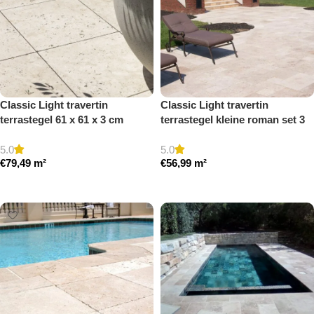
Classic Light travertin
Classic Light travertin
terrastegel 61 x 61 x 3 cm
terrastegel kleine roman set 3
getrommeld
cm model a getrommeld
5.0
5.0
€
79,49
m²
€
56,99
m²
Toevoegen aan winkelwagen
Toevoegen aan winkelwagen