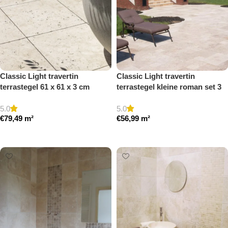
Classic Light travertin
Classic Light travertin
terrastegel 61 x 61 x 3 cm
terrastegel kleine roman set 3
getrommeld
cm model a getrommeld
5.0
5.0
€
79,49
m²
€
56,99
m²
Toevoegen aan winkelwagen
Toevoegen aan winkelwagen