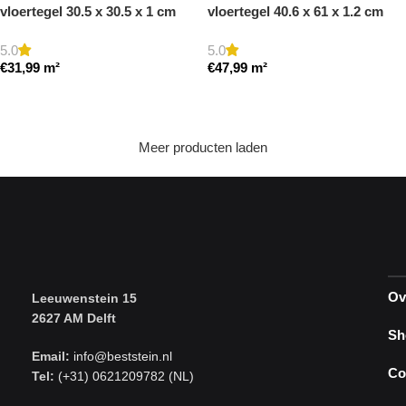
vloertegel 30.5 x 30.5 x 1 cm
vloertegel 40.6 x 61 x 1.2 cm
getrommeld
getrommeld
5.0
5.0
€
31,99
m²
€
47,99
m²
Toevoegen aan winkelwagen
Toevoegen aan winkelwagen
Meer producten laden
Ov
Leeuwenstein 15
2627 AM Delft
Sh
Email:
info@beststein.nl
Co
Tel:
(+31) 0621209782 (NL)