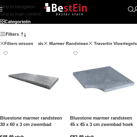
Skip to navigation
Beststein
Skip to main content
Categorieën
Filters
Filters wissen
Terrastegels
Marmer Randsteen
Travertin Vloertegels
Bluestone marmer randsteen
Bluestone marmer randsteen
30 x 60 x 3 cm zwembad
45 x 45 x 3 cm zwembad hoek
randsteen model b getrommeld
model b getrommeld
€
48,49
stuk
€
82,49
stuk