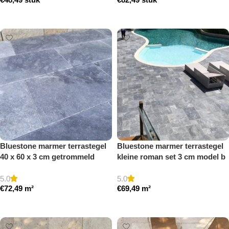
Toevoegen aan winkelwagen
Toevoegen aan winkelwagen
Bluestone marmer terrastegel
Bluestone marmer terrastegel
40 x 60 x 3 cm getrommeld
kleine roman set 3 cm model b
getrommeld
5.0
5.0
€
72,49
m²
€
69,49
m²
Toevoegen aan winkelwagen
Toevoegen aan winkelwagen