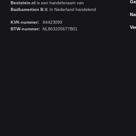
Ge
Beststein.nl
is een handelsnaam van
Badkamertien B.V.
In Nederland handelend
Na
KVK-nummer:
84423099
Ve
BTW-nummer:
NL863205677B01