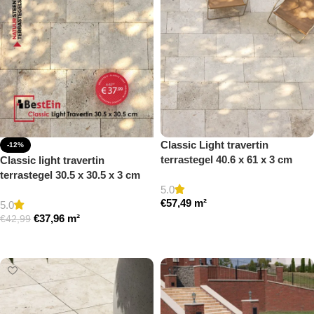
Classic Light travertin
-12%
terrastegel 40.6 x 61 x 3 cm
Classic light travertin
getrommeld
terrastegel 30.5 x 30.5 x 3 cm
5.0
getrommeld
€
57,49
m²
5.0
€
37,96
m²
€
42,99
Toevoegen aan winkelwagen
Toevoegen aan winkelwagen