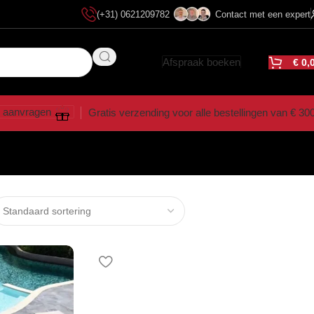
(+31) 0621209782
Contact met een expert
Afspraak boeken
€
0,
 aanvragen
Gratis verzending voor alle bestellingen van € 30