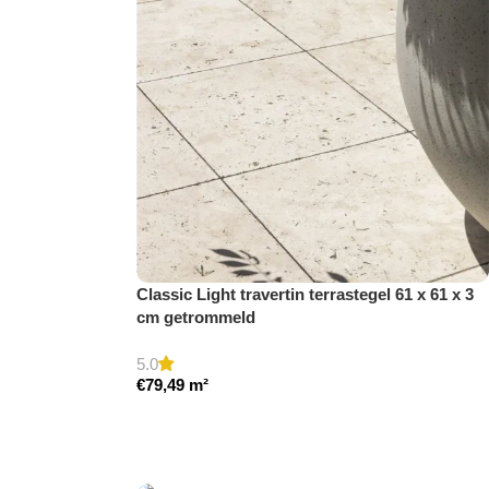
Classic Light travertin terrastegel 61 x 61 x 3
cm getrommeld
5.0
€
79,49
m²