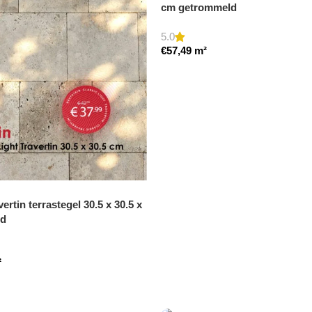
cm getrommeld
5.0
€
57,49
m²
vertin terrastegel 30.5 x 30.5 x
ld
²