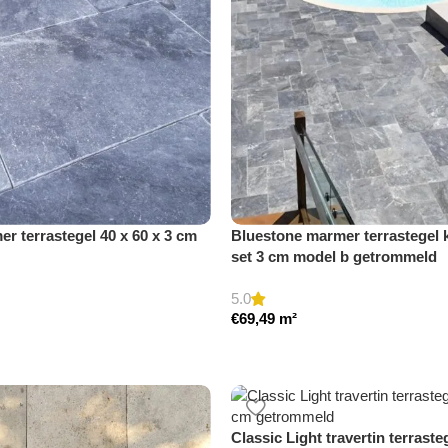
r terrastegel 40 x 60 x 3 cm
Bluestone marmer terrastegel 
set 3 cm model b getrommeld
5.0
€
69,49
m²
Classic Light travertin terrasteg