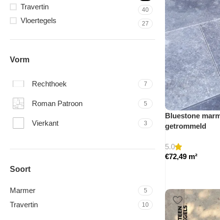
Travertin
40
Vloertegels
27
Vorm
Rechthoek
7
Roman Patroon
5
Bluestone marme
Vierkant
3
getrommeld
5.0
€
72,49
m²
Soort
Marmer
5
Travertin
10