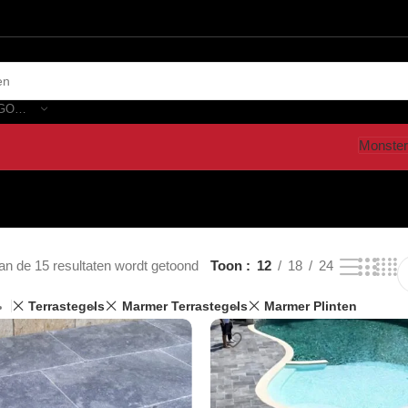
SELECTEER CATEGORIE
Monster
an de 15 resultaten wordt getoond
Toon
12
18
24
Terrastegels
Marmer Terrastegels
Marmer Plinten