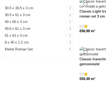
30.5 x 30.5 x 3 cm
2
Classic Light tr
30.5 x 61 x 3 cm
1
roman set 3 cm
40 x 60 x 3 cm
1
5.0
40.6 x 61 x 3 cm
3
€
56,99
m²
61 x 61 x 3 cm
1
8 x 40 x 1.2 cm
2
Kleine Roman Set
5
Classic traverti
getrommeld
Travertine Kleine Roman
Set
5.0
€
50,49
m²
Nu winkelen