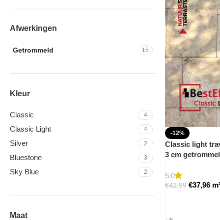
Afwerkingen
Getrommeld
15
Kleur
Classic
4
Classic Light
4
-12%
Silver
2
Classic light tra
3 cm getromme
Bluestone
3
Sky Blue
2
5.0
€
37,96
m
€
42,99
Maat