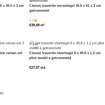
.5 x 30.5 x 3 cm
Classic travertin terrastegel 30.5 x 61 x 3 cm
getrommeld
5.0
€
39,49
m²
eine roman set
Classic travertin vloertegel 8 x 40.6 x 1.2 cm
plint model a getrommeld
€
27,07
m1
den