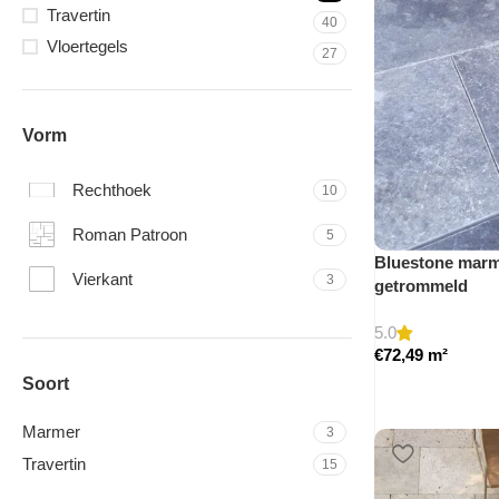
Travertin
40
Vloertegels
27
Vorm
Rechthoek
10
Roman Patroon
5
Bluestone marme
Vierkant
3
getrommeld
5.0
€
72,49
m²
Soort
Marmer
3
Travertin
15