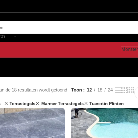
SELECTEER CATEGORIE
Monster
an de 18 resultaten wordt getoond
Toon
12
18
24
Terrastegels
Marmer Terrastegels
Travertin Plinten