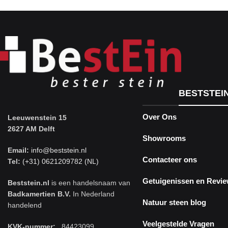
BESTSTEI
Over Ons
Leeuwenstein 15
2627 AM Delft
Showrooms
Email:
info@beststein.nl
Contacteer ons
Tel:
(+31) 0621209782 (NL)
Getuigenissen en Revi
Beststein.nl
is een handelsnaam van
Badkamertien B.V.
In Nederland
Natuur steen blog
handelend
Veelgestelde Vragen
KVK-nummer:
84423099