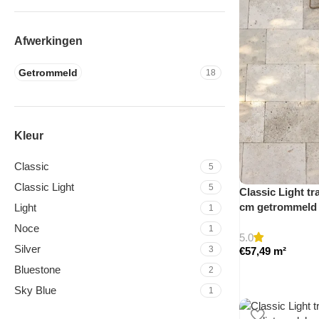
Afwerkingen
Getrommeld
18
Kleur
Classic
5
Classic Light
5
Classic Light tra
cm getrommeld
Light
1
Noce
1
5.0
Silver
3
€
57,49
m²
Bluestone
2
Sky Blue
1