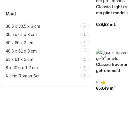
Classic Light tra
cm plint model
Maat
€
29,53
m1
30.5 x 30.5 x 3 cm
2
30.5 x 61 x 3 cm
1
40 x 60 x 3 cm
1
40.6 x 61 x 3 cm
3
61 x 61 x 3 cm
1
Classic traverti
8 x 40.6 x 1.2 cm
5
getrommeld
Kleine Roman Set
5
5.0
€
50,49
m²
Travertine Kleine Roman
Set
Nu winkelen