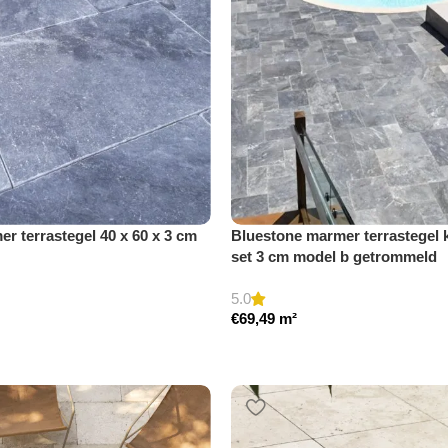
r terrastegel 40 x 60 x 3 cm
Bluestone marmer terrastegel 
set 3 cm model b getrommeld
5.0
€
69,49
m²