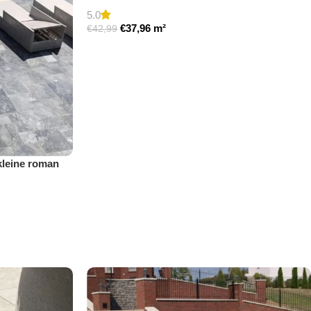
5.0
€
37,96
m²
€
42,99
kleine roman