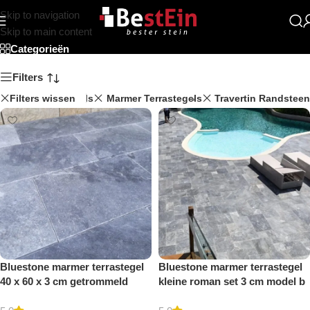
Skip to navigation
Beststein
Skip to main content
Categorieën
Filters
Filters wissen
Terrastegels
Marmer Terrastegels
Travertin Randsteen
Bluestone marmer terrastegel
Bluestone marmer terrastegel
40 x 60 x 3 cm getrommeld
kleine roman set 3 cm model b
getrommeld