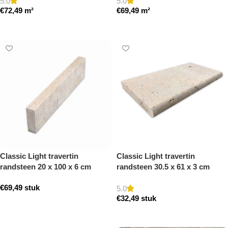
5.0
5.0
€
72,49
m²
€
69,49
m²
Toevoegen aan winkelwagen
Toevoegen aan winkelwagen
Classic Light travertin
Classic Light travertin
randsteen 20 x 100 x 6 cm
randsteen 30.5 x 61 x 3 cm
opsluitband model a
zwembad randsteen model a
€
69,49
stuk
getrommeld
getrommeld
5.0
€
32,49
stuk
Toevoegen aan winkelwagen
Toevoegen aan winkelwagen