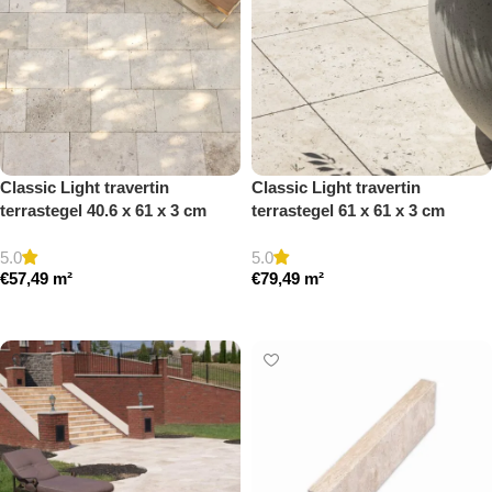
Classic Light travertin
Classic Light travertin
terrastegel 40.6 x 61 x 3 cm
terrastegel 61 x 61 x 3 cm
getrommeld
getrommeld
5.0
5.0
€
57,49
m²
€
79,49
m²
Toevoegen aan winkelwagen
Toevoegen aan winkelwagen