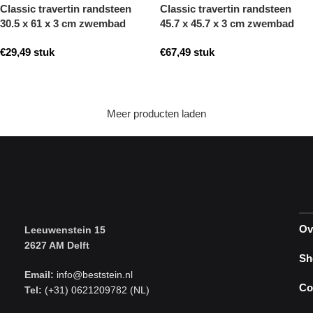
Classic travertin randsteen
Classic travertin randsteen
30.5 x 61 x 3 cm zwembad
45.7 x 45.7 x 3 cm zwembad
randsteen model a getrommeld
hoek model a getrommeld
€
29,49
stuk
€
67,49
stuk
Toevoegen aan winkelwagen
Toevoegen aan winkelwagen
Meer producten laden
Ov
Leeuwenstein 15
2627 AM Delft
Sh
Email:
info@beststein.nl
Co
Tel:
(+31) 0621209782 (NL)