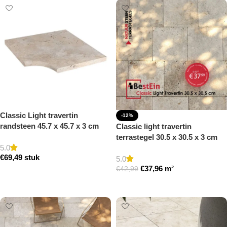
Classic Light travertin
-12%
randsteen 45.7 x 45.7 x 3 cm
Classic light travertin
zwembad hoek model a
terrastegel 30.5 x 30.5 x 3 cm
getrommeld
5.0
getrommeld
€
69,49
stuk
5.0
€
37,96
m²
€
42,99
Toevoegen aan winkelwagen
Toevoegen aan winkelwagen