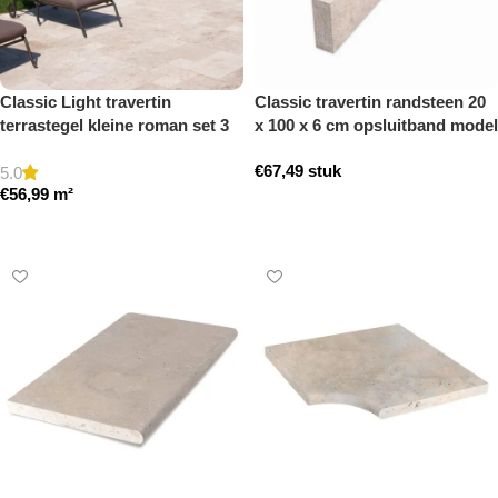
Classic Light travertin
Classic travertin randsteen 20
terrastegel kleine roman set 3
x 100 x 6 cm opsluitband model
cm model a getrommeld
a getrommeld
€
67,49
stuk
5.0
€
56,99
m²
Toevoegen aan winkelwagen
Toevoegen aan winkelwagen