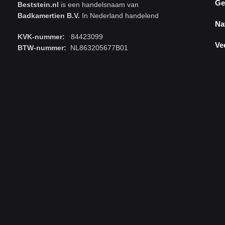
Ge
Beststein.nl
is een handelsnaam van
Badkamertien B.V.
In Nederland handelend
Na
KVK-nummer:
84423099
Ve
BTW-nummer:
NL863205677B01