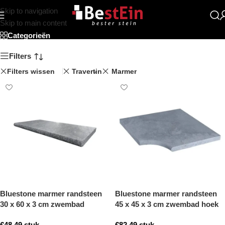
Skip to navigation
Beststein
Skip to main content
Categorieën
Filters
Filters wissen
Travertin
Marmer
Bluestone marmer randsteen
Bluestone marmer randsteen
30 x 60 x 3 cm zwembad
45 x 45 x 3 cm zwembad hoek
randsteen model b getrommeld
model b getrommeld
€
48,49
stuk
€
82,49
stuk