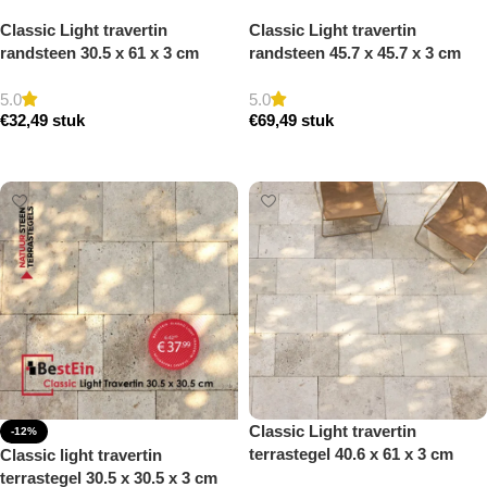
Classic Light travertin
Classic Light travertin
randsteen 30.5 x 61 x 3 cm
randsteen 45.7 x 45.7 x 3 cm
zwembad randsteen model a
zwembad hoek model a
getrommeld
getrommeld
5.0
5.0
€
32,49
stuk
€
69,49
stuk
Toevoegen aan winkelwagen
Toevoegen aan winkelwagen
Classic Light travertin
-12%
terrastegel 40.6 x 61 x 3 cm
Classic light travertin
getrommeld
terrastegel 30.5 x 30.5 x 3 cm