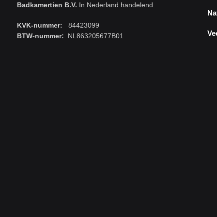
Badkamertien B.V.
In Nederland handelend
Na
KVK-nummer:
84423099
Ve
BTW-nummer:
NL863205677B01