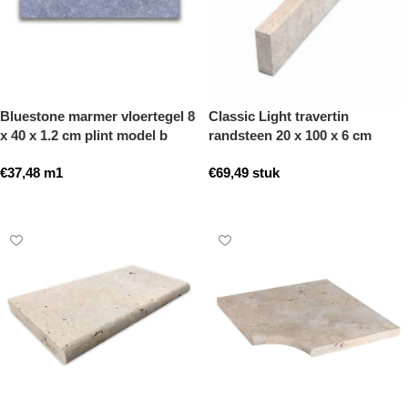
Bluestone marmer vloertegel 8
Classic Light travertin
x 40 x 1.2 cm plint model b
randsteen 20 x 100 x 6 cm
getrommeld
opsluitband model a
€
37,48
m1
€
69,49
stuk
getrommeld
Toevoegen aan winkelwagen
Toevoegen aan winkelwagen