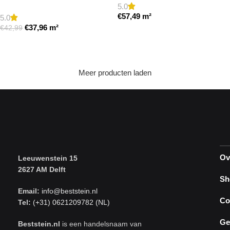
5.0
getrommeld
€
57,49
m²
5.0
€
37,96
m²
€
42,99
Toevoegen aan winkelwagen
Toevoegen aan winkelwagen
Meer producten laden
Ov
Leeuwenstein 15
2627 AM Delft
Sh
Email:
info@beststein.nl
Co
Tel:
(+31) 0621209782 (NL)
Ge
Beststein.nl
is een handelsnaam van