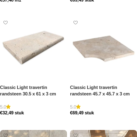
getrommeld
Toevoegen aan winkelwagen
Toevoegen aan winkelwagen
Classic Light travertin
Classic Light travertin
randsteen 30.5 x 61 x 3 cm
randsteen 45.7 x 45.7 x 3 cm
zwembad randsteen model a
zwembad hoek model a
getrommeld
getrommeld
5.0
5.0
€
32,49
stuk
€
69,49
stuk
Toevoegen aan winkelwagen
Toevoegen aan winkelwagen