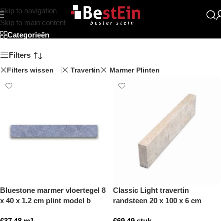
Skip to navigation
Beststein
Skip to main content
Categorieën
Filters
Filters wissen
Travertin
Marmer Plinten
Bluestone marmer vloertegel 8
Classic Light travertin
x 40 x 1.2 cm plint model b
randsteen 20 x 100 x 6 cm
getrommeld
opsluitband model a
€
37,48
m1
€
69,49
stuk