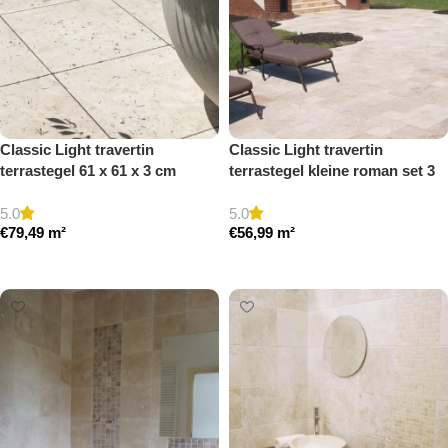
Classic Light travertin
Classic Light travertin
terrastegel 61 x 61 x 3 cm
terrastegel kleine roman set 3
getrommeld
cm model a getrommeld
5.0
5.0
€
79,49
m²
€
56,99
m²
Toevoegen aan winkelwagen
Toevoegen aan winkelwagen