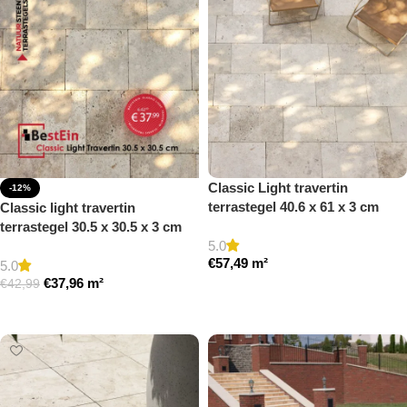
Classic Light travertin
-12%
terrastegel 40.6 x 61 x 3 cm
Classic light travertin
getrommeld
terrastegel 30.5 x 30.5 x 3 cm
5.0
getrommeld
€
57,49
m²
5.0
€
37,96
m²
€
42,99
Toevoegen aan winkelwagen
Toevoegen aan winkelwagen