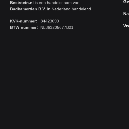
Ge
Beststein.nl
is een handelsnaam van
Badkamertien B.V.
In Nederland handelend
Na
KVK-nummer:
84423099
Ve
BTW-nummer:
NL863205677B01