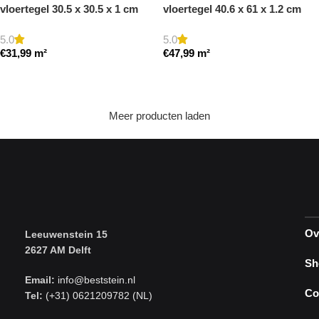
vloertegel 30.5 x 30.5 x 1 cm
vloertegel 40.6 x 61 x 1.2 cm
getrommeld
getrommeld
5.0
5.0
€
31,99
m²
€
47,99
m²
Toevoegen aan winkelwagen
Toevoegen aan winkelwagen
Meer producten laden
Ov
Leeuwenstein 15
2627 AM Delft
Sh
Email:
info@beststein.nl
Co
Tel:
(+31) 0621209782 (NL)