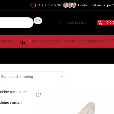
(+31) 0621209782
Contact met een expert
Afspraak boeken
€
0,
 aanvragen
Gratis verzending voor alle bestellingen van € 30
kleine roman