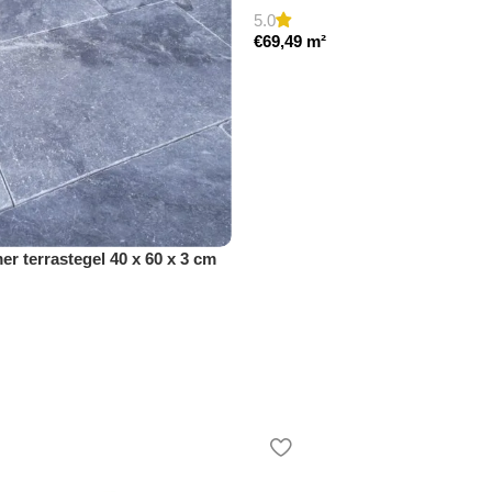
5.0
€
69,49
m²
r terrastegel 40 x 60 x 3 cm