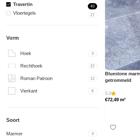
Travertin
40
Vloertegels
27
Vorm
Hoek
3
Rechthoek
22
Bluestone marme
Roman Patroon
12
getrommeld
Vierkant
6
5.0
€
72,49
m²
Soort
Marmer
3