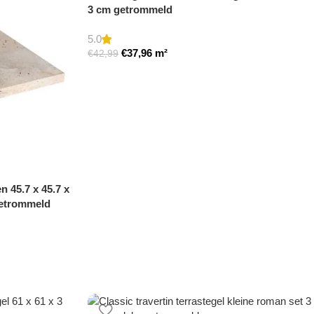
3 cm getrommeld
5.0
€
37,96
m²
€
42,99
n 45.7 x 45.7 x
etrommeld