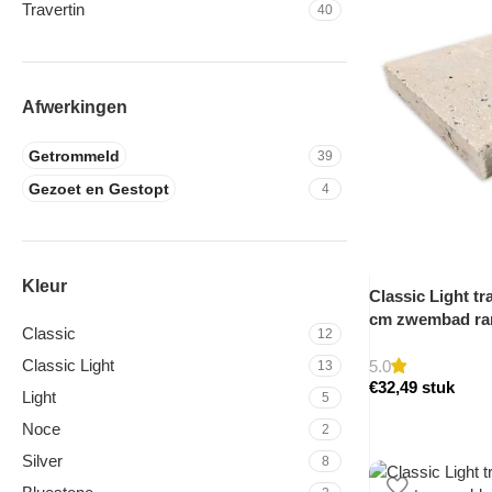
Travertin
40
Afwerkingen
Getrommeld
39
Gezoet en Gestopt
4
Kleur
Classic Light tr
cm zwembad ra
Classic
12
Classic Light
5.0
13
€
32,49
stuk
Light
5
Noce
2
Silver
8