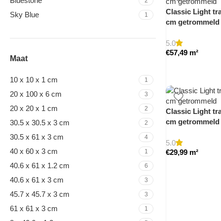
Bluestone
2
Classic Light tra
Sky Blue
1
cm getrommeld
5.0
€
57,49
m²
Maat
10 x 10 x 1 cm
1
20 x 100 x 6 cm
3
20 x 20 x 1 cm
2
Classic Light tra
cm getrommeld
30.5 x 30.5 x 3 cm
2
30.5 x 61 x 3 cm
4
5.0
40 x 60 x 3 cm
1
€
29,99
m²
40.6 x 61 x 1.2 cm
6
40.6 x 61 x 3 cm
3
45.7 x 45.7 x 3 cm
3
61 x 61 x 3 cm
1