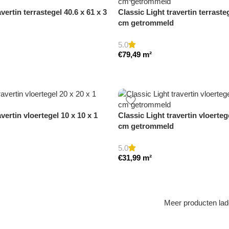
vertin terrastegel 40.6 x 61 x 3
Classic Light travertin terrasteg
cm getrommeld
5.0
€
79,49
m²
vertin vloertegel 10 x 10 x 1
Classic Light travertin vloerteg
cm getrommeld
5.0
€
31,99
m²
Meer producten la