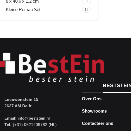
8 x 40.6 x 1.2 cm
5
Kleine Roman Set
12
Travertine Kleine Roman
Set
Nu winkelen
BESTSTEI
Over Ons
Leeuwenstein 15
2627 AM Delft
Showrooms
Email:
info@beststein.nl
Contacteer ons
Tel:
(+31) 0621209782 (NL)