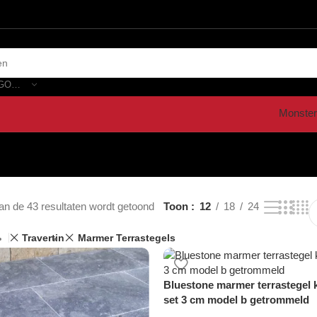
SELECTEER CATEGORIE
Monster
an de 43 resultaten wordt getoond
Toon
12
18
24
Travertin
Marmer Terrastegels
Bluestone marmer terrastegel 
set 3 cm model b getrommeld