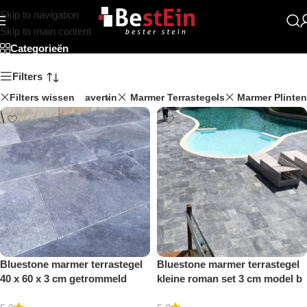
Skip to navigation
Beststein
Skip to main content
Categorieën
Filters
Filters wissen
Travertin
Marmer Terrastegels
Marmer Plinten
Bluestone marmer terrastegel
Bluestone marmer terrastegel
40 x 60 x 3 cm getrommeld
kleine roman set 3 cm model b
getrommeld