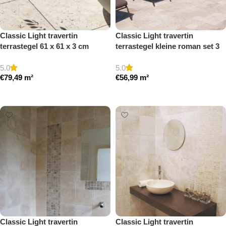
Classic Light travertin
Classic Light travertin
terrastegel 61 x 61 x 3 cm
terrastegel kleine roman set 3
getrommeld
cm model a getrommeld
5.0
5.0
€
79,49
m²
€
56,99
m²
Toevoegen aan winkelwagen
Toevoegen aan winkelwagen
Classic Light travertin
Classic Light travertin