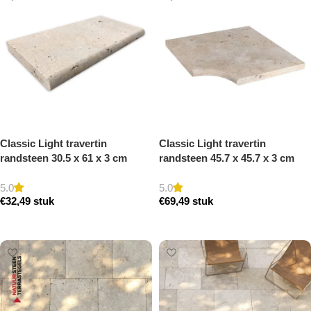
Classic Light travertin
Classic Light travertin
randsteen 30.5 x 61 x 3 cm
randsteen 45.7 x 45.7 x 3 cm
zwembad randsteen model a
zwembad hoek model a
getrommeld
getrommeld
5.0
5.0
€
32,49
stuk
€
69,49
stuk
Toevoegen aan winkelwagen
Toevoegen aan winkelwagen