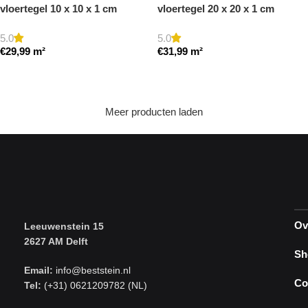
vloertegel 10 x 10 x 1 cm
vloertegel 20 x 20 x 1 cm
getrommeld
getrommeld
5.0
5.0
€
29,99
m²
€
31,99
m²
Toevoegen aan winkelwagen
Toevoegen aan winkelwagen
Meer producten laden
Ov
Leeuwenstein 15
2627 AM Delft
Sh
Email:
info@beststein.nl
Co
Tel:
(+31) 0621209782 (NL)