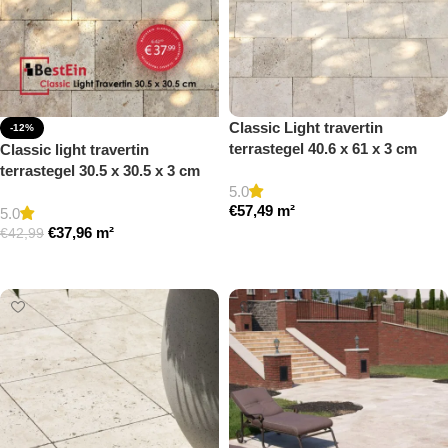
Classic Light travertin
-12%
terrastegel 40.6 x 61 x 3 cm
Classic light travertin
getrommeld
terrastegel 30.5 x 30.5 x 3 cm
5.0
getrommeld
€
57,49
m²
5.0
€
37,96
m²
€
42,99
Toevoegen aan winkelwagen
Toevoegen aan winkelwagen