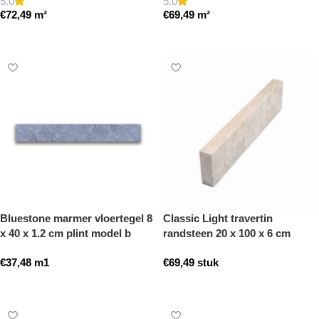
5.0
5.0
€
72,49
m²
€
69,49
m²
Toevoegen aan winkelwagen
Toevoegen aan winkelwagen
Bluestone marmer vloertegel 8
Classic Light travertin
x 40 x 1.2 cm plint model b
randsteen 20 x 100 x 6 cm
getrommeld
opsluitband model a
€
37,48
m1
€
69,49
stuk
getrommeld
Toevoegen aan winkelwagen
Toevoegen aan winkelwagen