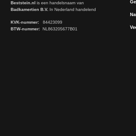
Ge
Beststein.nl
is een handelsnaam van
Badkamertien B.V.
In Nederland handelend
Na
KVK-nummer:
84423099
Ve
BTW-nummer:
NL863205677B01