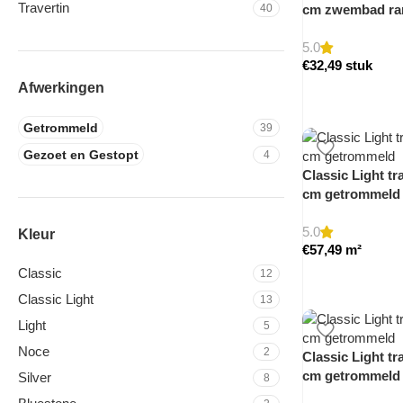
Travertin
cm zwembad ra
40
5.0
€
32,49
stuk
Afwerkingen
Getrommeld
39
Gezoet en Gestopt
4
Classic Light tra
cm getrommeld
5.0
Kleur
€
57,49
m²
Classic
12
Classic Light
13
Light
5
Noce
2
Classic Light tra
cm getrommeld
Silver
8