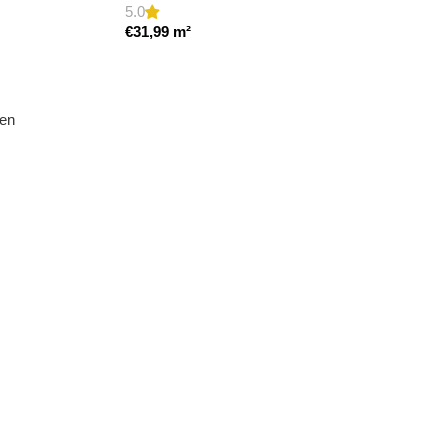
5.0
€
31,99
m²
den