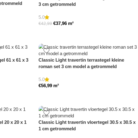
etrommeld
3 cm getrommeld
5.0
€
37,96
m²
€
42,99
el 61 x 61 x 3
Classic Light travertin terrastegel kleine
roman set 3 cm model a getrommeld
5.0
€
56,99
m²
el 20 x 20 x 1
Classic Light travertin vloertegel 30.5 x 30.5 x
1 cm getrommeld