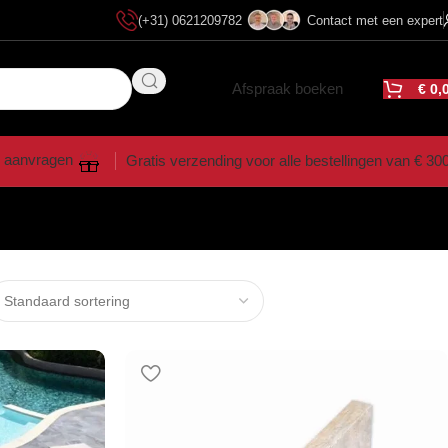
(+31) 0621209782
Contact met een expert
Afspraak boeken
€
0,
 aanvragen
Gratis verzending voor alle bestellingen van € 30