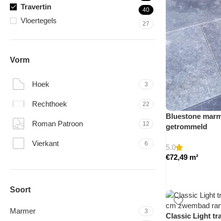
Travertin
40
Vloertegels
27
Vorm
Hoek
3
Rechthoek
22
Bluestone marme
Roman Patroon
12
getrommeld
Vierkant
6
5.0
€
72,49
m²
Soort
Marmer
3
Classic Light tr