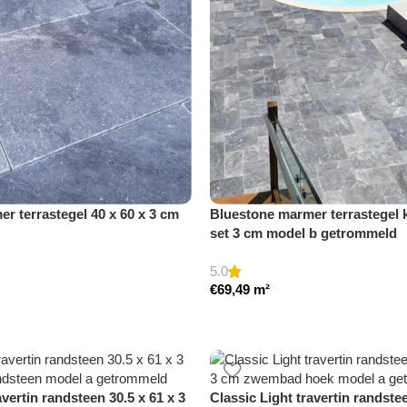
r terrastegel 40 x 60 x 3 cm
Bluestone marmer terrastegel 
set 3 cm model b getrommeld
5.0
€
69,49
m²
avertin randsteen 30.5 x 61 x 3
Classic Light travertin randstee