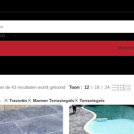
SELECTEER CATEGORIE
Monster
an de 43 resultaten wordt getoond
Toon
12
18
24
Travertin
Marmer Terrastegels
Terrastegels