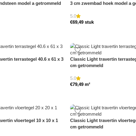
ndsteen model a getrommeld
3 cm zwembad hoek model a g
5.0
€
69,49
stuk
vertin terrastegel 40.6 x 61 x 3
Classic Light travertin terrasteg
cm getrommeld
5.0
€
79,49
m²
vertin vloertegel 10 x 10 x 1
Classic Light travertin vloerteg
cm getrommeld