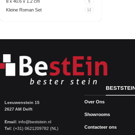
8 x 40.6 x 1.2 cm
5
Kleine Roman Set
12
Travertine Kleine Roman
Set
Nu winkelen
BESTSTEI
Over Ons
Leeuwenstein 15
2627 AM Delft
Showrooms
Email:
info@beststein.nl
Contacteer ons
Tel:
(+31) 0621209782 (NL)