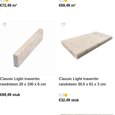
5.0
5.0
€
72,49
m²
€
69,49
m²
Toevoegen aan winkelwagen
Toevoegen aan winkelwagen
Classic Light travertin
Classic Light travertin
randsteen 20 x 100 x 6 cm
randsteen 30.5 x 61 x 3 cm
opsluitband model a
zwembad randsteen model a
€
69,49
stuk
getrommeld
getrommeld
5.0
€
32,49
stuk
Toevoegen aan winkelwagen
Toevoegen aan winkelwagen