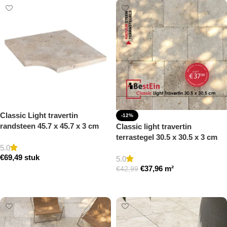
Classic Light travertin
-12%
randsteen 45.7 x 45.7 x 3 cm
Classic light travertin
zwembad hoek model a
terrastegel 30.5 x 30.5 x 3 cm
getrommeld
5.0
getrommeld
€
69,49
stuk
5.0
€
37,96
m²
€
42,99
Toevoegen aan winkelwagen
Toevoegen aan winkelwagen