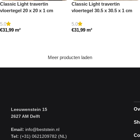
Classic Light travertin
Classic Light travertin
vloertegel 20 x 20 x 1 cm
vloertegel 30.5 x 30.5 x 1 cm
getrommeld
getrommeld
5.0
5.0
€
31,99
m²
€
31,99
m²
Toevoegen aan winkelwagen
Toevoegen aan winkelwagen
Meer producten laden
Ov
Leeuwenstein 15
2627 AM Delft
Sh
Email:
info@beststein.nl
Co
Tel:
(+31) 0621209782 (NL)