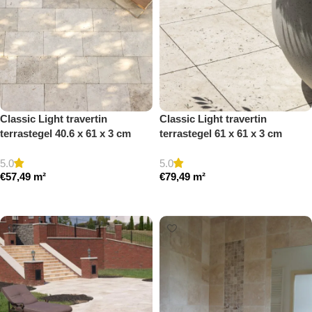
Classic Light travertin
Classic Light travertin
terrastegel 40.6 x 61 x 3 cm
terrastegel 61 x 61 x 3 cm
getrommeld
getrommeld
5.0
5.0
€
57,49
m²
€
79,49
m²
Toevoegen aan winkelwagen
Toevoegen aan winkelwagen