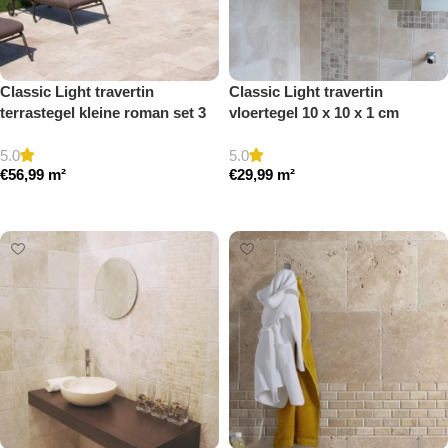
Classic Light travertin
Classic Light travertin
terrastegel kleine roman set 3
vloertegel 10 x 10 x 1 cm
cm model a getrommeld
getrommeld
5.0
5.0
€
56,99
m²
€
29,99
m²
Toevoegen aan winkelwagen
Toevoegen aan winkelwagen