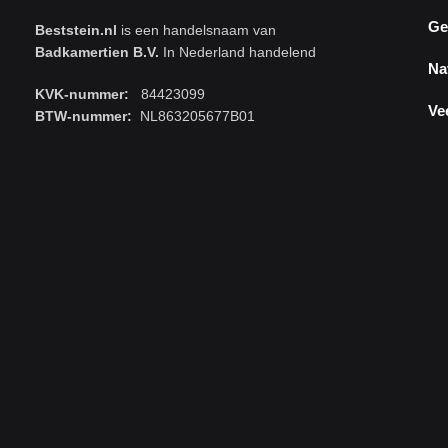
Ge
Beststein.nl
is een handelsnaam van
Badkamertien B.V.
In Nederland handelend
Na
KVK-nummer:
84423099
Ve
BTW-nummer:
NL863205677B01