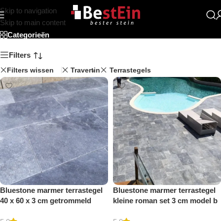
Skip to navigation
Beststein
Skip to main content
Categorieën
Filters
Filters wissen
Travertin
Terrastegels
Bluestone marmer terrastegel
Bluestone marmer terrastegel
40 x 60 x 3 cm getrommeld
kleine roman set 3 cm model b
getrommeld