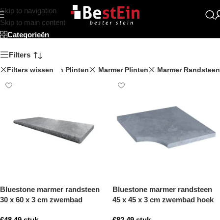
Skip to navigation
Beststein
Skip to main content
Categorieën
Filters
Filters wissen
Travertin Plinten
Marmer Plinten
Marmer Randsteen
Bluestone marmer randsteen
Bluestone marmer randsteen
30 x 60 x 3 cm zwembad
45 x 45 x 3 cm zwembad hoek
randsteen model b getrommeld
model b getrommeld
€
48,49
stuk
€
82,49
stuk