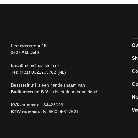
Ov
Leeuwenstein 15
2627 AM Delft
Sh
Email:
info@beststein.nl
Co
Tel:
(+31) 0621209782 (NL)
Ge
Beststein.nl
is een handelsnaam van
Badkamertien B.V.
In Nederland handelend
Na
KVK-nummer:
84423099
Ve
BTW-nummer:
NL863205677B01