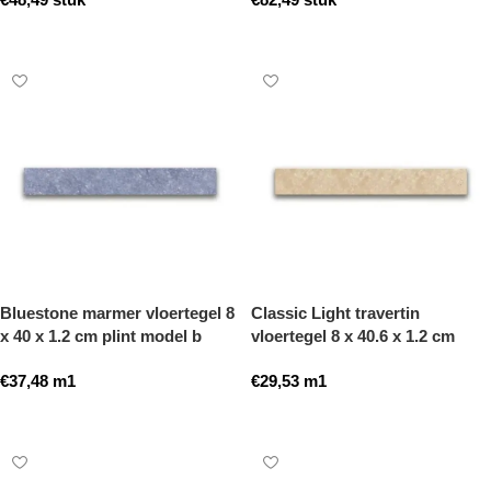
Toevoegen aan winkelwagen
Toevoegen aan winkelwagen
Bluestone marmer vloertegel 8
Classic Light travertin
x 40 x 1.2 cm plint model b
vloertegel 8 x 40.6 x 1.2 cm
getrommeld
plint model a getrommeld
€
37,48
m1
€
29,53
m1
Toevoegen aan winkelwagen
Toevoegen aan winkelwagen