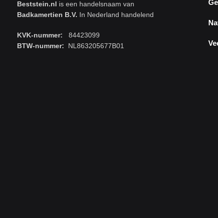
Ge
Beststein.nl
is een handelsnaam van
Badkamertien B.V.
In Nederland handelend
Na
KVK-nummer:
84423099
Ve
BTW-nummer:
NL863205677B01