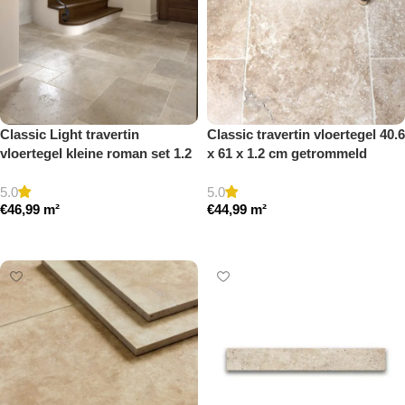
Classic Light travertin
Classic travertin vloertegel 40.6
vloertegel kleine roman set 1.2
x 61 x 1.2 cm getrommeld
cm model a getrommeld
5.0
5.0
€
46,99
m²
€
44,99
m²
Toevoegen aan winkelwagen
Toevoegen aan winkelwagen