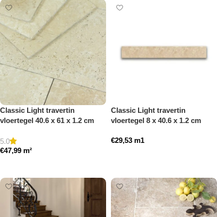
Classic Light travertin
Classic Light travertin
vloertegel 40.6 x 61 x 1.2 cm
vloertegel 8 x 40.6 x 1.2 cm
getrommeld
plint model a getrommeld
€
29,53
m1
5.0
€
47,99
m²
Toevoegen aan winkelwagen
Toevoegen aan winkelwagen