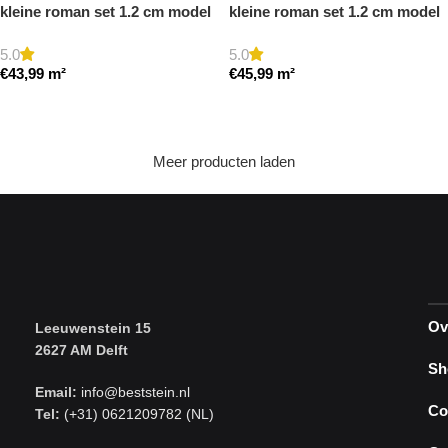
kleine roman set 1.2 cm model
kleine roman set 1.2 cm model
a getrommeld
a gezoet en gestopt
5.0
5.0
€
43,99
m²
€
45,99
m²
Toevoegen aan winkelwagen
Toevoegen aan winkelwagen
Meer producten laden
Ov
Leeuwenstein 15
2627 AM Delft
Sh
Email:
info@beststein.nl
Co
Tel:
(+31) 0621209782 (NL)