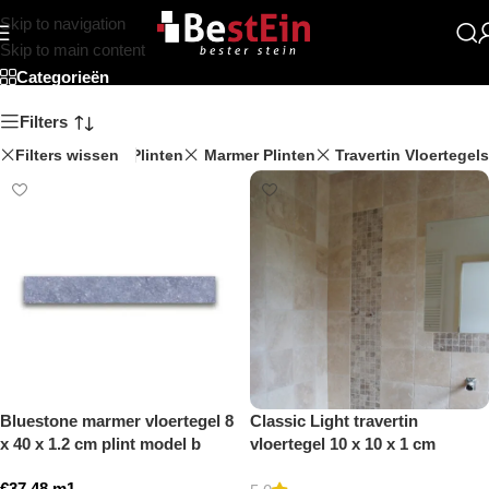
Skip to navigation
Beststein
Skip to main content
Categorieën
Filters
Filters wissen
Travertin Plinten
Marmer Plinten
Travertin Vloertegels
Bluestone marmer vloertegel 8
Classic Light travertin
x 40 x 1.2 cm plint model b
vloertegel 10 x 10 x 1 cm
getrommeld
getrommeld
€
37,48
m1