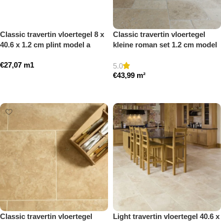
Classic travertin vloertegel 8 x
Classic travertin vloertegel
40.6 x 1.2 cm plint model a
kleine roman set 1.2 cm model
getrommeld
a getrommeld
€
27,07
m1
5.0
€
43,99
m²
Toevoegen aan winkelwagen
Toevoegen aan winkelwagen
Classic travertin vloertegel
Light travertin vloertegel 40.6 x