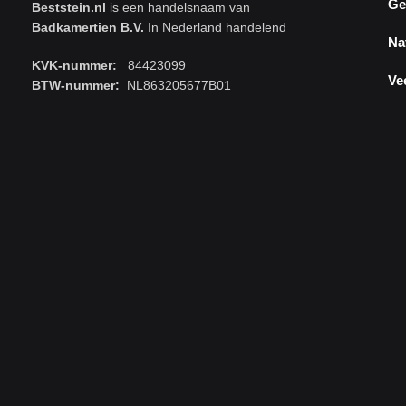
Ge
Beststein.nl
is een handelsnaam van
Badkamertien B.V.
In Nederland handelend
Na
KVK-nummer:
84423099
Ve
BTW-nummer:
NL863205677B01