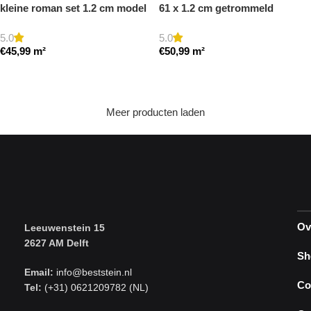
kleine roman set 1.2 cm model
61 x 1.2 cm getrommeld
a gezoet en gestopt
5.0
5.0
€
45,99
m²
€
50,99
m²
Toevoegen aan winkelwagen
Toevoegen aan winkelwagen
Meer producten laden
Ov
Leeuwenstein 15
2627 AM Delft
Sh
Email:
info@beststein.nl
Co
Tel:
(+31) 0621209782 (NL)