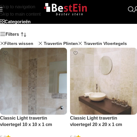
Skip to navigation
Beststein
Skip to main content
Categorieën
Filters
Filters wissen
Travertin Plinten
Travertin Vloertegels
Classic Light travertin
Classic Light travertin
vloertegel 10 x 10 x 1 cm
vloertegel 20 x 20 x 1 cm
getrommeld
getrommeld