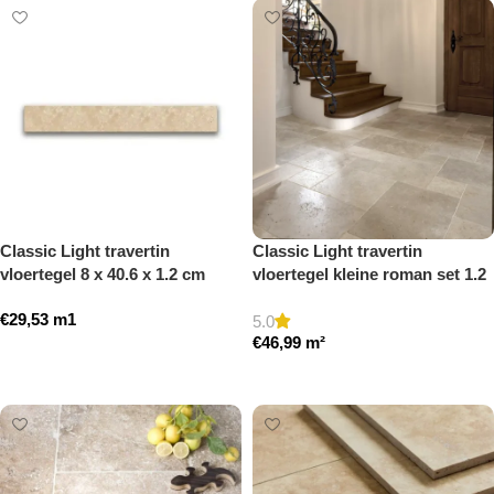
Classic Light travertin
Classic Light travertin
vloertegel 8 x 40.6 x 1.2 cm
vloertegel kleine roman set 1.2
plint model a getrommeld
cm model a getrommeld
€
29,53
m1
5.0
€
46,99
m²
Toevoegen aan winkelwagen
Toevoegen aan winkelwagen