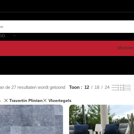
SELECTEER CATEGORIE
Monster
an de 27 resultaten wordt getoond
Toon
12
18
24
Travertin Plinten
Vloertegels