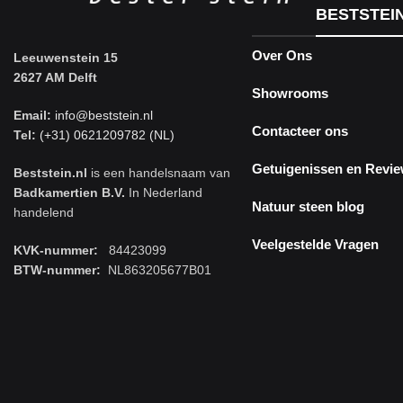
BESTSTEI
Over Ons
Leeuwenstein 15
2627 AM Delft
Showrooms
Email:
info@beststein.nl
Contacteer ons
Tel:
(+31) 0621209782 (NL)
Getuigenissen en Revi
Beststein.nl
is een handelsnaam van
Badkamertien B.V.
In Nederland
Natuur steen blog
handelend
Veelgestelde Vragen
KVK-nummer:
84423099
BTW-nummer:
NL863205677B01