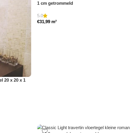
1 cm getrommeld
5.0
€
31,99
m²
el 20 x 20 x 1