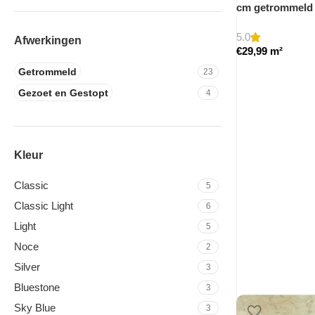
cm getrommeld
5.0
Afwerkingen
€
29,99
m²
Getrommeld
23
Gezoet en Gestopt
4
Kleur
Classic
5
Classic Light
6
Light
5
Noce
2
Silver
3
Bluestone
3
Sky Blue
3