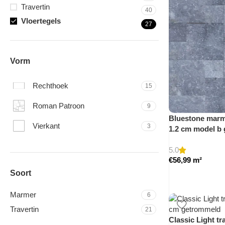
Travertin
40
Vloertegels
27
Vorm
Rechthoek
15
Roman Patroon
9
Bluestone marme
Vierkant
3
1.2 cm model b
5.0
€
56,99
m²
Soort
Marmer
6
Travertin
21
Classic Light tra