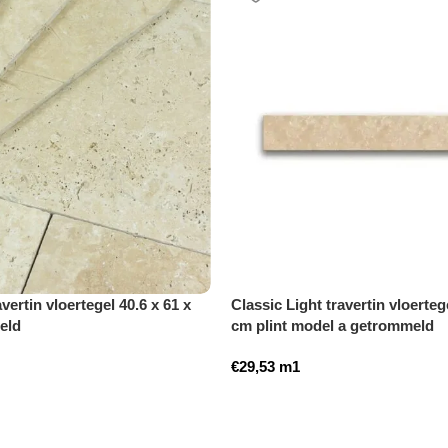
vertin vloertegel 40.6 x 61 x
Classic Light travertin vloertege
eld
cm plint model a getrommeld
€
29,53
m1