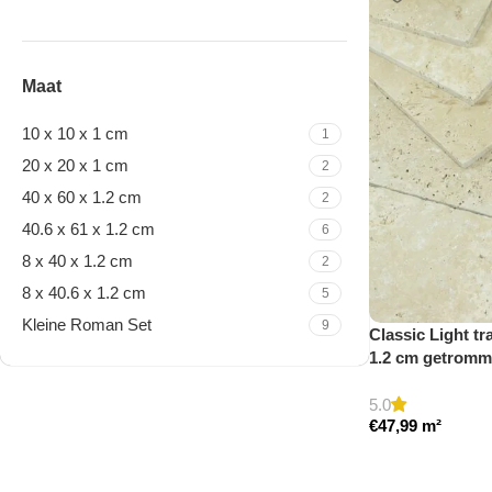
Maat
10 x 10 x 1 cm
1
20 x 20 x 1 cm
2
40 x 60 x 1.2 cm
2
40.6 x 61 x 1.2 cm
6
8 x 40 x 1.2 cm
2
8 x 40.6 x 1.2 cm
5
Kleine Roman Set
9
Classic Light tra
1.2 cm getromm
5.0
Travertine Kleine Roman
€
47,99
m²
Set
Nu winkelen