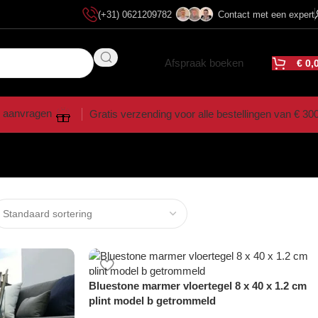
(+31) 0621209782
Contact met een expert
Afspraak boeken
€
0,
 aanvragen
Gratis verzending voor alle bestellingen van € 30
Bluestone marmer vloertegel 8 x 40 x 1.2 cm
plint model b getrommeld