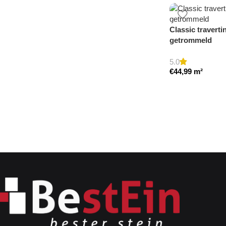
Classic traverti
getrommeld
5.0
€
44,99
m²