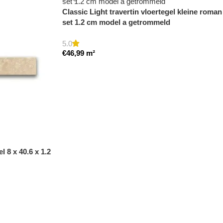
Classic Light travertin vloertegel kleine roman
set 1.2 cm model a getrommeld
5.0
€
46,99
m²
l 8 x 40.6 x 1.2