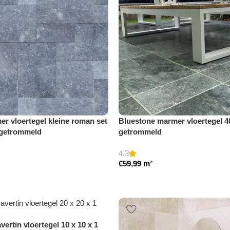
r vloertegel kleine roman set
Bluestone marmer vloertegel 40
 getrommeld
getrommeld
4.3
€
59,99
m²
vertin vloertegel 10 x 10 x 1