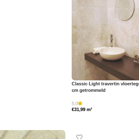
Classic Light travertin vloerteg
cm getrommeld
5.0
€
31,99
m²