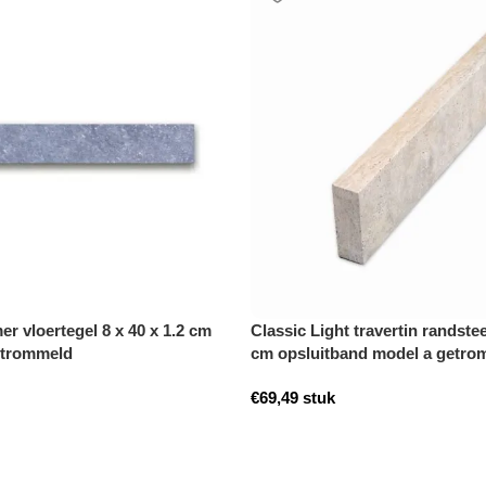
r vloertegel 8 x 40 x 1.2 cm
Classic Light travertin randstee
etrommeld
cm opsluitband model a getro
€
69,49
stuk