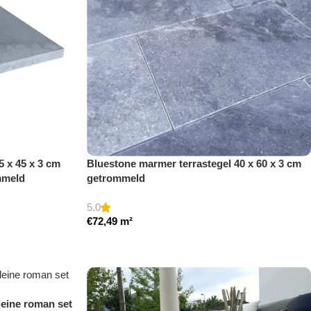
 x 45 x 3 cm
Bluestone marmer terrastegel 40 x 60 x 3 cm
mmeld
getrommeld
5.0
€
72,49
m²
leine roman set