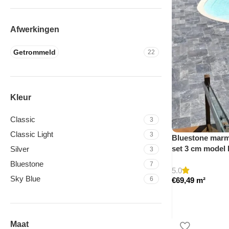
Afwerkingen
Getrommeld
22
Kleur
Classic
3
Classic Light
3
Bluestone marme
set 3 cm model
Silver
3
Bluestone
7
5.0
Sky Blue
6
€
69,49
m²
Maat