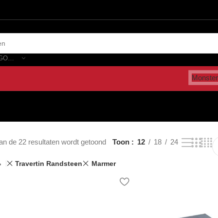
SELECTEER CATEGORIE
Monster
an de 22 resultaten wordt getoond
Toon
12
18
24
Travertin Randsteen
Marmer