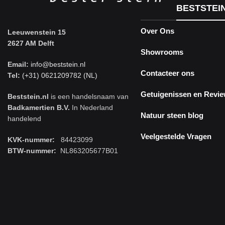
BESTSTEI
Over Ons
Leeuwenstein 15
2627 AM Delft
Showrooms
Email:
info@beststein.nl
Contacteer ons
Tel:
(+31) 0621209782 (NL)
Getuigenissen en Revi
Beststein.nl
is een handelsnaam van
Badkamertien B.V.
In Nederland
Natuur steen blog
handelend
Veelgestelde Vragen
KVK-nummer:
84423099
BTW-nummer:
NL863205677B01