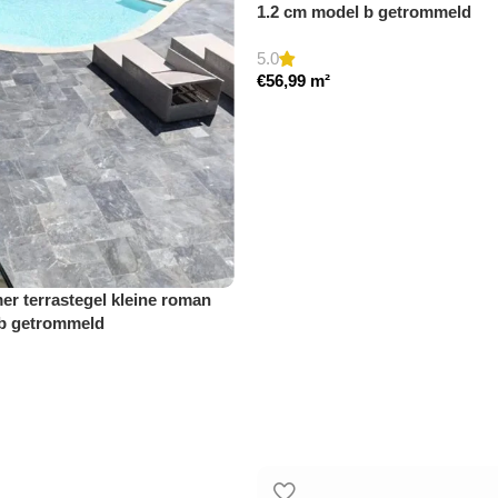
1.2 cm model b getrommeld
5.0
€
56,99
m²
r terrastegel kleine roman
 b getrommeld