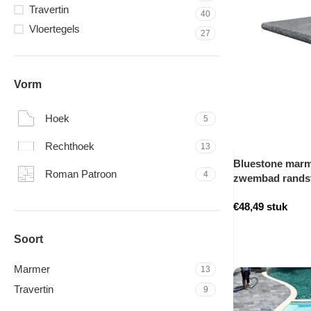
Travertin
40
Vloertegels
27
Vorm
Hoek
5
Rechthoek
13
Bluestone marme
Roman Patroon
4
zwembad rands
€
48,49
stuk
Soort
Marmer
13
Travertin
9