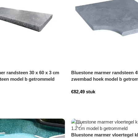
r randsteen 30 x 60 x 3 cm
Bluestone marmer randsteen 45
teen model b getrommeld
zwembad hoek model b getro
€
82,49
stuk
Bluestone marmer vloertegel k