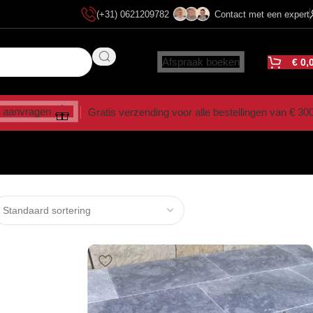
(+31) 0621209782
Contact met een expert
Afspraak boeken
€
0,
 aanvragen
Gratis verzending voor alle bestellingen van € 30