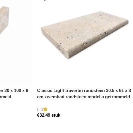
n 20 x 100 x 6
Classic Light travertin randsteen 30.5 x 61 x 3
mmeld
cm zwembad randsteen model a getrommeld
5.0
€
32,49
stuk