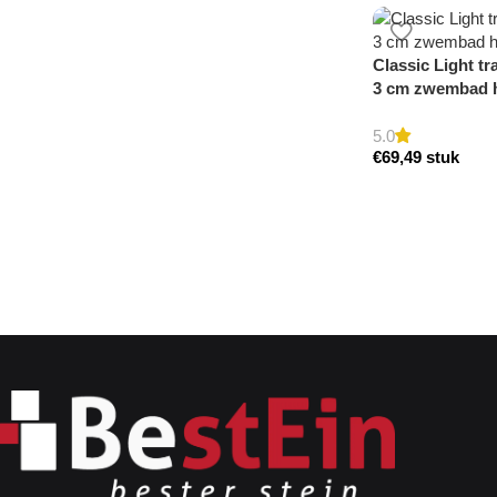
Classic Light tr
3 cm zwembad 
5.0
€
69,49
stuk