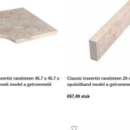
avertin randsteen 45.7 x 45.7 x
Classic travertin randsteen 20 
hoek model a getrommeld
opsluitband model a getromme
€
67,49
stuk