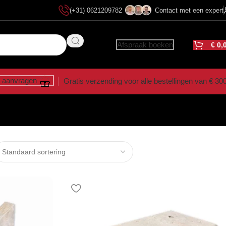
(+31) 0621209782
Contact met een expert
Afspraak boeken
€
0,
 aanvragen
Gratis verzending voor alle bestellingen van € 30