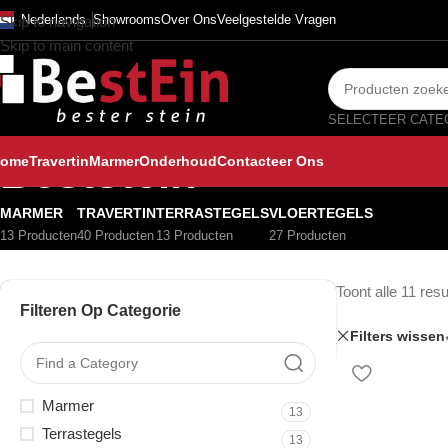
Nederlands
Showrooms
Over Ons
Veelgestelde Vragen
Skip to navigation
Skip to main content
Beststein
ome
Travertin
Marmer
Onderhoud
Contacteer Ons
MARMER
TRAVERTIN
TERRASTEGELS
VLOERTEGELS
13 Producten
40 Producten
13 Producten
27 Producten
Toont alle 11 resu
Filteren Op Categorie
Filters wissen
Marmer
13
Terrastegels
13