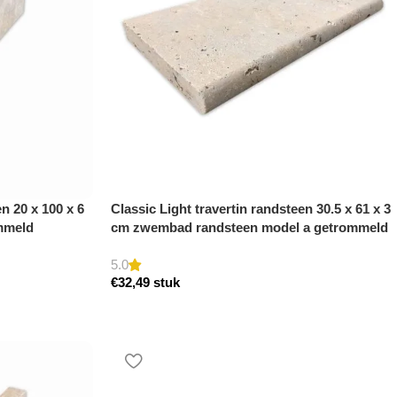
n 20 x 100 x 6
Classic Light travertin randsteen 30.5 x 61 x 3
mmeld
cm zwembad randsteen model a getrommeld
5.0
€
32,49
stuk