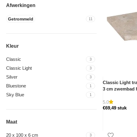
Afwerkingen
Getrommeld
11
Kleur
Classic
3
Classic Light
3
Silver
3
Classic Light tr
Bluestone
1
3 cm zwembad 
Sky Blue
1
5.0
€
69,49
stuk
Maat
20 x 100 x 6 cm
3