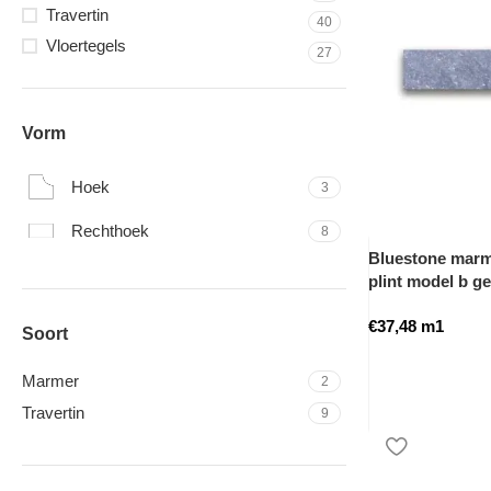
Travertin
40
Vloertegels
27
Vorm
Hoek
3
Rechthoek
8
Bluestone marme
plint model b g
€
37,48
m1
Soort
Marmer
2
Travertin
9