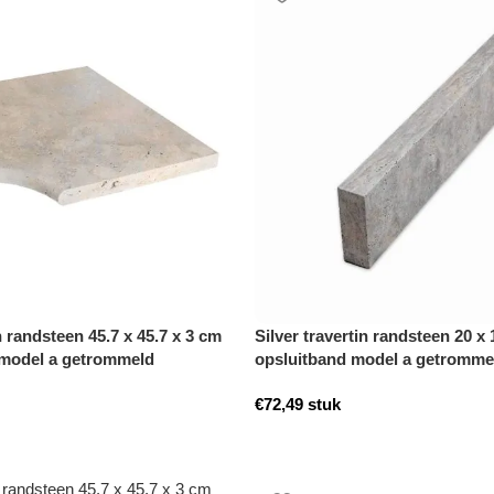
n randsteen 45.7 x 45.7 x 3 cm
Silver travertin randsteen 20 x
model a getrommeld
opsluitband model a getromme
€
72,49
stuk