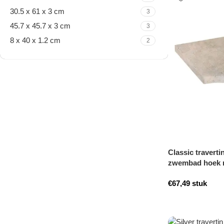
30.5 x 61 x 3 cm
3
45.7 x 45.7 x 3 cm
3
8 x 40 x 1.2 cm
2
Travertine Kleine Roman
Set
Nu winkelen
Classic traverti
zwembad hoek 
€
67,49
stuk