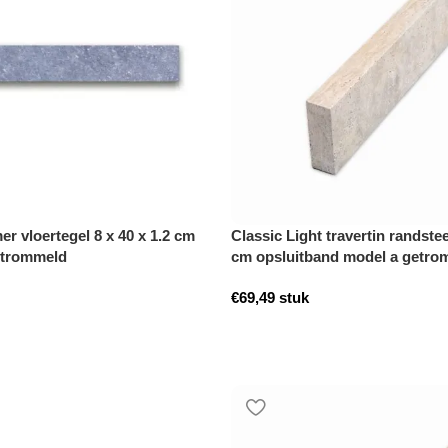
r vloertegel 8 x 40 x 1.2 cm
Classic Light travertin randstee
etrommeld
cm opsluitband model a getro
€
69,49
stuk