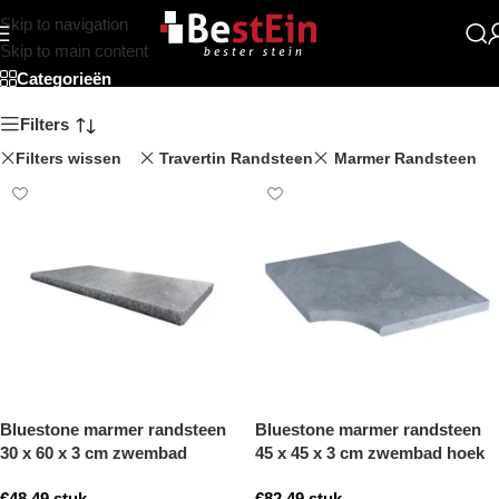
Skip to navigation
Beststein
Skip to main content
Categorieën
Filters
Filters wissen
Travertin Randsteen
Marmer Randsteen
Bluestone marmer randsteen
Bluestone marmer randsteen
30 x 60 x 3 cm zwembad
45 x 45 x 3 cm zwembad hoek
randsteen model b getrommeld
model b getrommeld
€
48,49
stuk
€
82,49
stuk