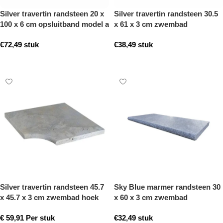
Silver travertin randsteen 20 x
Silver travertin randsteen 30.5
100 x 6 cm opsluitband model a
x 61 x 3 cm zwembad
getrommeld
randsteen model a getrommeld
€
72,49
stuk
€
38,49
stuk
Toevoegen aan winkelwagen
Toevoegen aan winkelwagen
Silver travertin randsteen 45.7
Sky Blue marmer randsteen 30
x 45.7 x 3 cm zwembad hoek
x 60 x 3 cm zwembad
model a getrommeld
randsteen model b getrommeld
€
59,91
Per stuk
€
32,49
stuk