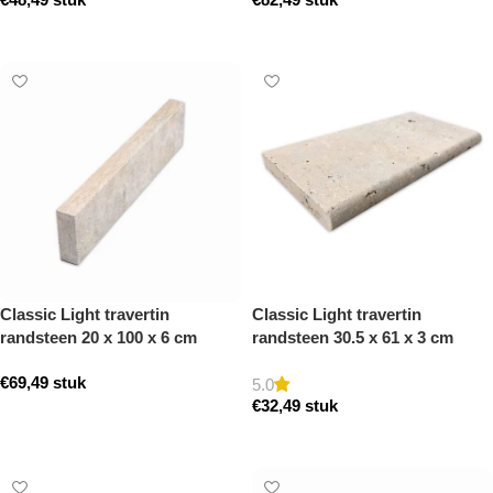
Toevoegen aan winkelwagen
Toevoegen aan winkelwagen
Classic Light travertin
Classic Light travertin
randsteen 20 x 100 x 6 cm
randsteen 30.5 x 61 x 3 cm
opsluitband model a
zwembad randsteen model a
€
69,49
stuk
getrommeld
getrommeld
5.0
€
32,49
stuk
Toevoegen aan winkelwagen
Toevoegen aan winkelwagen