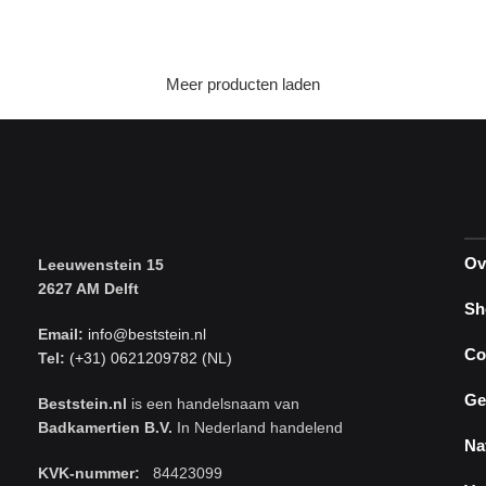
Toevoegen aan winkelwagen
Toevoegen aan winkelwagen
Meer producten laden
Ov
Leeuwenstein 15
2627 AM Delft
Sh
Email:
info@beststein.nl
Co
Tel:
(+31) 0621209782 (NL)
Ge
Beststein.nl
is een handelsnaam van
Badkamertien B.V.
In Nederland handelend
Na
KVK-nummer:
84423099