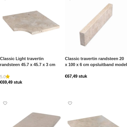
Classic Light travertin
Classic travertin randsteen 20
randsteen 45.7 x 45.7 x 3 cm
x 100 x 6 cm opsluitband model
zwembad hoek model a
a getrommeld
€
67,49
stuk
getrommeld
5.0
€
69,49
stuk
Toevoegen aan winkelwagen
Toevoegen aan winkelwagen