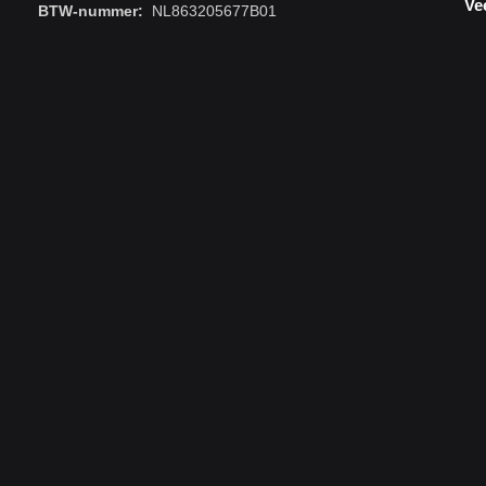
Ve
BTW-nummer:
NL863205677B01