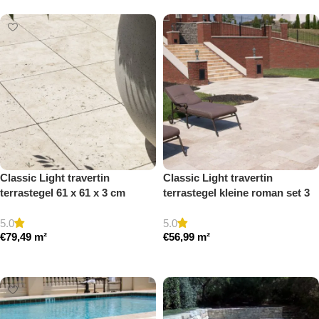
Classic Light travertin
Classic Light travertin
terrastegel 61 x 61 x 3 cm
terrastegel kleine roman set 3
getrommeld
cm model a getrommeld
5.0
5.0
€
79,49
m²
€
56,99
m²
Toevoegen aan winkelwagen
Toevoegen aan winkelwagen