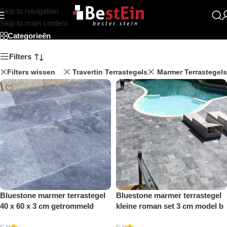
Skip to navigation
Beststein
Skip to main content
Categorieën
Filters
Filters wissen
Travertin Terrastegels
Marmer Terrastegels
Bluestone marmer terrastegel
Bluestone marmer terrastegel
40 x 60 x 3 cm getrommeld
kleine roman set 3 cm model b
getrommeld