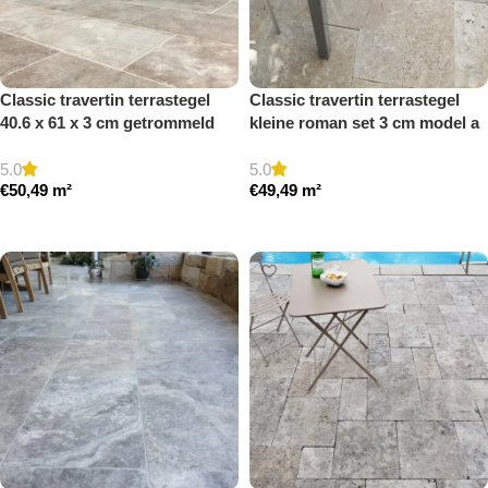
Classic travertin terrastegel
Classic travertin terrastegel
40.6 x 61 x 3 cm getrommeld
kleine roman set 3 cm model a
getrommeld
5.0
5.0
€
50,49
m²
€
49,49
m²
Toevoegen aan winkelwagen
Toevoegen aan winkelwagen