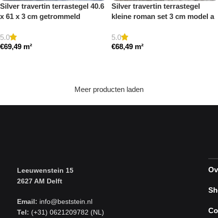
Silver travertin terrastegel 40.6
Silver travertin terrastegel
x 61 x 3 cm getrommeld
kleine roman set 3 cm model a
getrommeld
5.0
5.0
€
69,49
m²
€
68,49
m²
Toevoegen aan winkelwagen
Toevoegen aan winkelwagen
Meer producten laden
Ov
Leeuwenstein 15
2627 AM Delft
Sh
Email:
info@beststein.nl
Co
Tel:
(+31) 0621209782 (NL)