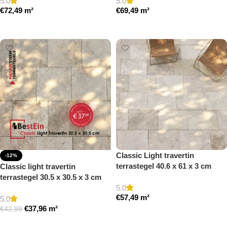
5.0
5.0
€
72,49
m²
€
69,49
m²
Toevoegen aan winkelwagen
Toevoegen aan winkelwagen
Classic Light travertin
-12%
terrastegel 40.6 x 61 x 3 cm
Classic light travertin
getrommeld
terrastegel 30.5 x 30.5 x 3 cm
5.0
getrommeld
€
57,49
m²
5.0
€
37,96
m²
€
42,99
Toevoegen aan winkelwagen
Toevoegen aan winkelwagen