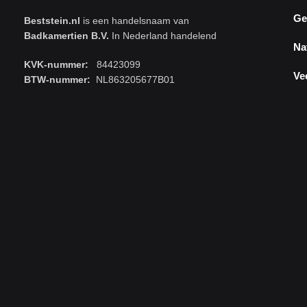
Ge
Beststein.nl
is een handelsnaam van
Badkamertien B.V.
In Nederland handelend
Na
KVK-nummer:
84423099
Ve
BTW-nummer:
NL863205677B01