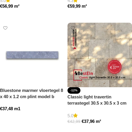
5.0
4.3
€
56,99
m²
€
59,99
m²
Toevoegen aan winkelwagen
Toevoegen aan winkelwagen
Bluestone marmer vloertegel 8
-12%
x 40 x 1.2 cm plint model b
Classic light travertin
getrommeld
terrastegel 30.5 x 30.5 x 3 cm
€
37,48
m1
getrommeld
5.0
Toevoegen aan winkelwagen
€
37,96
m²
€
42,99
Toevoegen aan winkelwagen