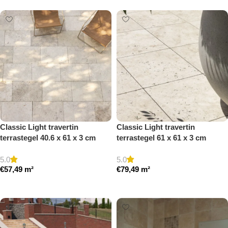
Classic Light travertin
Classic Light travertin
terrastegel 40.6 x 61 x 3 cm
terrastegel 61 x 61 x 3 cm
getrommeld
getrommeld
5.0
5.0
€
57,49
m²
€
79,49
m²
Toevoegen aan winkelwagen
Toevoegen aan winkelwagen