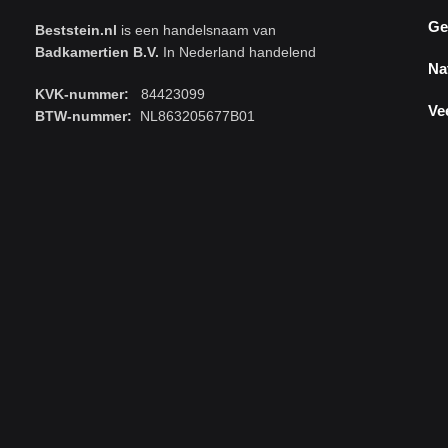
Ge
Beststein.nl
is een handelsnaam van
Badkamertien B.V.
In Nederland handelend
Na
KVK-nummer:
84423099
Ve
BTW-nummer:
NL863205677B01