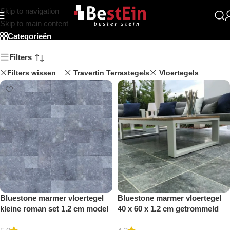
Skip to navigation
Beststein
Skip to main content
Categorieën
Filters
Filters wissen
Travertin Terrastegels
Vloertegels
Bluestone marmer vloertegel
Bluestone marmer vloertegel
kleine roman set 1.2 cm model
40 x 60 x 1.2 cm getrommeld
b getrommeld