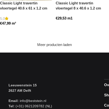
Classic Light travertin
Classic Light travertin
vloertegel 40.6 x 61 x 1.2 cm
vloertegel 8 x 40.6 x 1.2 cm
getrommeld
plint model a getrommeld
€
29,53
m1
5.0
€
47,99
m²
Toevoegen aan winkelwagen
Toevoegen aan winkelwagen
Meer producten laden
Ov
Leeuwenstein 15
2627 AM Delft
Sh
Email:
info@beststein.nl
Co
Tel:
(+31) 0621209782 (NL)