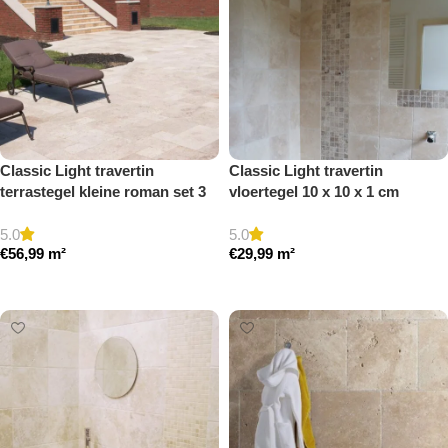
Classic Light travertin
Classic Light travertin
terrastegel kleine roman set 3
vloertegel 10 x 10 x 1 cm
cm model a getrommeld
getrommeld
5.0
5.0
€
56,99
m²
€
29,99
m²
Toevoegen aan winkelwagen
Toevoegen aan winkelwagen