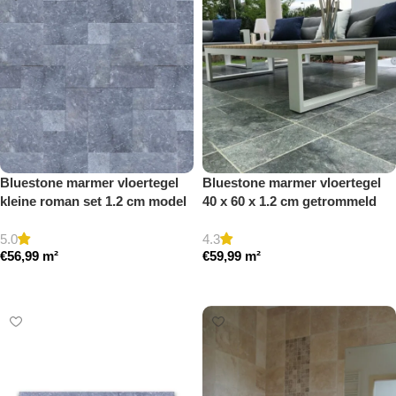
Bluestone marmer vloertegel
Bluestone marmer vloertegel
kleine roman set 1.2 cm model
40 x 60 x 1.2 cm getrommeld
b getrommeld
5.0
4.3
€
56,99
m²
€
59,99
m²
Toevoegen aan winkelwagen
Toevoegen aan winkelwagen