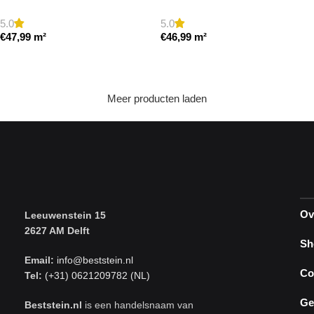
getrommeld
cm model a getrommeld
5.0
5.0
€
47,99
m²
€
46,99
m²
Toevoegen aan winkelwagen
Toevoegen aan winkelwagen
Meer producten laden
Ov
Leeuwenstein 15
2627 AM Delft
Sh
Email:
info@beststein.nl
Co
Tel:
(+31) 0621209782 (NL)
Ge
Beststein.nl
is een handelsnaam van