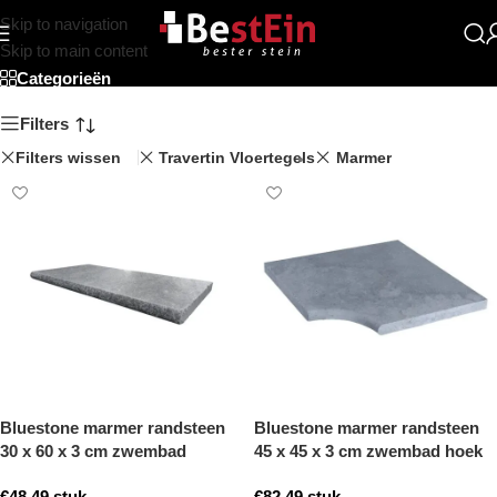
Skip to navigation
Beststein
Skip to main content
Categorieën
Filters
Filters wissen
Travertin Vloertegels
Marmer
Bluestone marmer randsteen
Bluestone marmer randsteen
30 x 60 x 3 cm zwembad
45 x 45 x 3 cm zwembad hoek
randsteen model b getrommeld
model b getrommeld
€
48,49
stuk
€
82,49
stuk