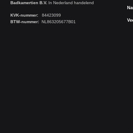
Badkamertien B.V.
In Nederland handelend
Na
KVK-nummer:
84423099
Ve
BTW-nummer:
NL863205677B01