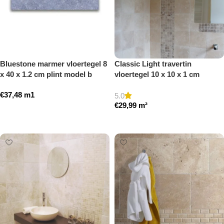
Bluestone marmer vloertegel 8
Classic Light travertin
x 40 x 1.2 cm plint model b
vloertegel 10 x 10 x 1 cm
getrommeld
getrommeld
€
37,48
m1
5.0
€
29,99
m²
Toevoegen aan winkelwagen
Toevoegen aan winkelwagen