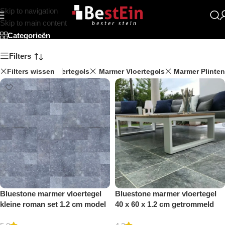
Skip to navigation
Beststein
Skip to main content
Categorieën
Filters
Filters wissen
Travertin Vloertegels
Marmer Vloertegels
Marmer Plinten
Bluestone marmer vloertegel
Bluestone marmer vloertegel
kleine roman set 1.2 cm model
40 x 60 x 1.2 cm getrommeld
b getrommeld