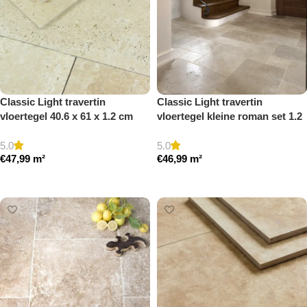
Classic Light travertin
Classic Light travertin
vloertegel 40.6 x 61 x 1.2 cm
vloertegel kleine roman set 1.2
getrommeld
cm model a getrommeld
5.0
5.0
€
47,99
m²
€
46,99
m²
Toevoegen aan winkelwagen
Toevoegen aan winkelwagen