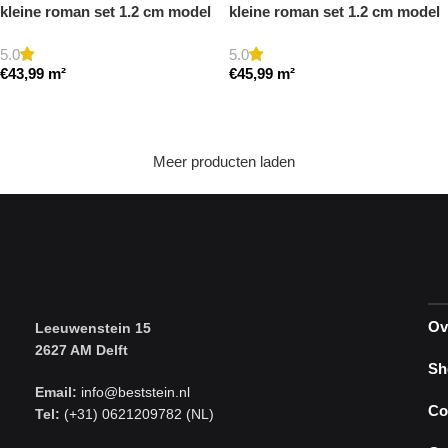
kleine roman set 1.2 cm model
kleine roman set 1.2 cm model
a getrommeld
a gezoet en gestopt
5.0
5.0
€
43,99
m²
€
45,99
m²
Toevoegen aan winkelwagen
Toevoegen aan winkelwagen
Meer producten laden
Ov
Leeuwenstein 15
2627 AM Delft
Sh
Email:
info@beststein.nl
Co
Tel:
(+31) 0621209782 (NL)