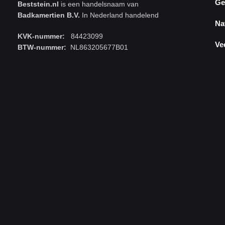
Ge
Beststein.nl
is een handelsnaam van
Badkamertien B.V.
In Nederland handelend
Na
KVK-nummer:
84423099
Ve
BTW-nummer:
NL863205677B01