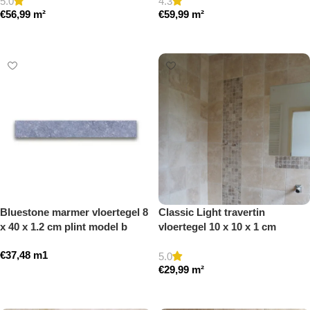
5.0
4.3
€
56,99
m²
€
59,99
m²
Toevoegen aan winkelwagen
Toevoegen aan winkelwagen
Bluestone marmer vloertegel 8
Classic Light travertin
x 40 x 1.2 cm plint model b
vloertegel 10 x 10 x 1 cm
getrommeld
getrommeld
€
37,48
m1
5.0
€
29,99
m²
Toevoegen aan winkelwagen
Toevoegen aan winkelwagen