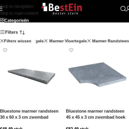
Skip to navigation
Beststein
Skip to main content
Categorieën
Filters
Travertin Vloertegels
Filters wissen
Marmer Vloertegels
Marmer Randsteen
Bluestone marmer randsteen
Bluestone marmer randsteen
30 x 60 x 3 cm zwembad
45 x 45 x 3 cm zwembad hoek
randsteen model b getrommeld
model b getrommeld
€
48,49
stuk
€
82,49
stuk