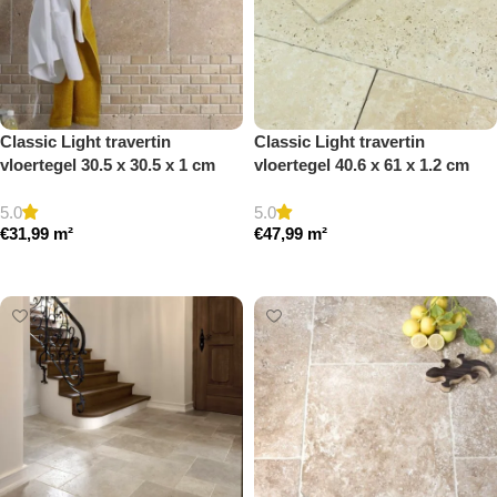
Classic Light travertin
Classic Light travertin
vloertegel 30.5 x 30.5 x 1 cm
vloertegel 40.6 x 61 x 1.2 cm
getrommeld
getrommeld
5.0
5.0
€
31,99
m²
€
47,99
m²
Toevoegen aan winkelwagen
Toevoegen aan winkelwagen