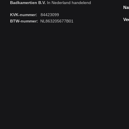
Badkamertien B.V.
In Nederland handelend
Na
KVK-nummer:
84423099
Ve
BTW-nummer:
NL863205677B01