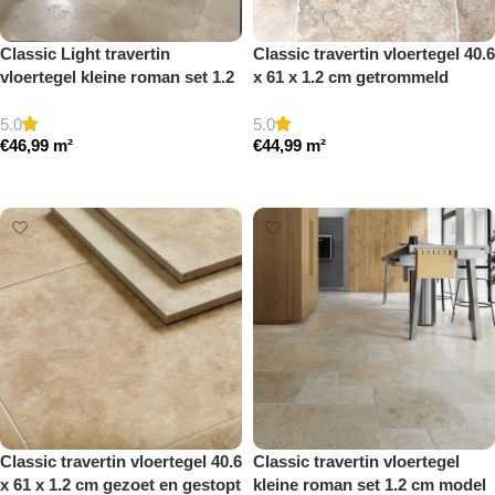
Classic Light travertin
Classic travertin vloertegel 40.6
vloertegel kleine roman set 1.2
x 61 x 1.2 cm getrommeld
cm model a getrommeld
5.0
5.0
€
46,99
m²
€
44,99
m²
Toevoegen aan winkelwagen
Toevoegen aan winkelwagen
Classic travertin vloertegel 40.6
Classic travertin vloertegel
x 61 x 1.2 cm gezoet en gestopt
kleine roman set 1.2 cm model