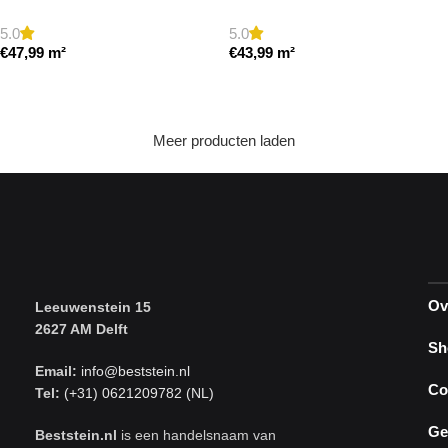
a getrommeld
5.0
5.0
€
47,99
m²
€
43,99
m²
Toevoegen aan winkelwagen
Toevoegen aan winkelwagen
Meer producten laden
Ov
Leeuwenstein 15
2627 AM Delft
Sh
Email:
info@beststein.nl
Co
Tel:
(+31) 0621209782 (NL)
Ge
Beststein.nl
is een handelsnaam van