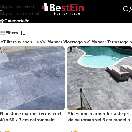
Skip to navigation
Beststein
Skip to main content
Categorieën
Filters
Travertin Vloertegels
Filters wissen
Marmer Vloertegels
Marmer Terrastegels
Bluestone marmer terrastegel
Bluestone marmer terrastegel
40 x 60 x 3 cm getrommeld
kleine roman set 3 cm model b
getrommeld