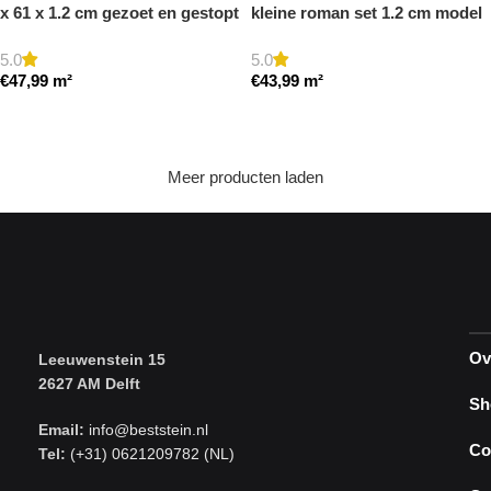
x 61 x 1.2 cm gezoet en gestopt
kleine roman set 1.2 cm model
a getrommeld
5.0
5.0
€
47,99
m²
€
43,99
m²
Toevoegen aan winkelwagen
Toevoegen aan winkelwagen
Meer producten laden
Ov
Leeuwenstein 15
2627 AM Delft
Sh
Email:
info@beststein.nl
Co
Tel:
(+31) 0621209782 (NL)