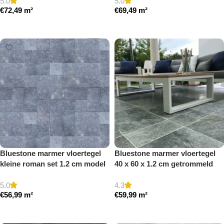
5.0
5.0
€
72,49
m²
€
69,49
m²
Toevoegen aan winkelwagen
Toevoegen aan winkelwagen
Bluestone marmer vloertegel
Bluestone marmer vloertegel
kleine roman set 1.2 cm model
40 x 60 x 1.2 cm getrommeld
b getrommeld
5.0
4.3
€
56,99
m²
€
59,99
m²
Toevoegen aan winkelwagen
Toevoegen aan winkelwagen