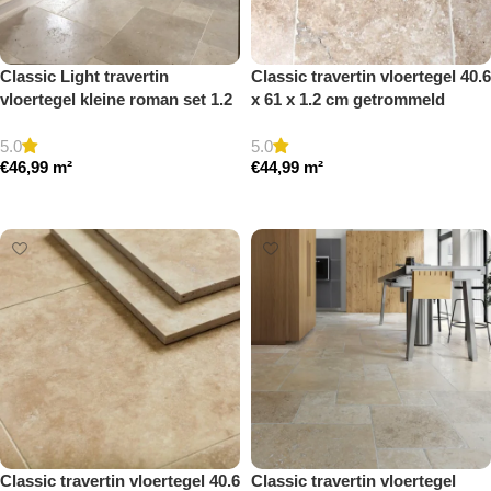
Classic Light travertin
Classic travertin vloertegel 40.6
vloertegel kleine roman set 1.2
x 61 x 1.2 cm getrommeld
cm model a getrommeld
5.0
5.0
€
46,99
m²
€
44,99
m²
Toevoegen aan winkelwagen
Toevoegen aan winkelwagen
Classic travertin vloertegel 40.6
Classic travertin vloertegel