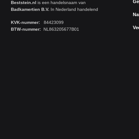
Ge
Beststein.nl
is een handelsnaam van
Badkamertien B.V.
In Nederland handelend
Na
KVK-nummer:
84423099
Ve
BTW-nummer:
NL863205677B01