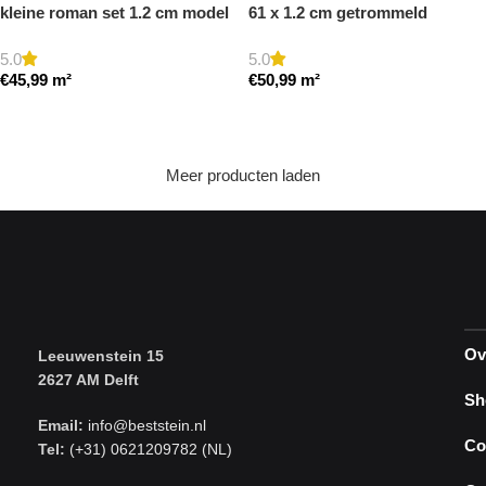
kleine roman set 1.2 cm model
61 x 1.2 cm getrommeld
a gezoet en gestopt
5.0
5.0
€
45,99
m²
€
50,99
m²
Toevoegen aan winkelwagen
Toevoegen aan winkelwagen
Meer producten laden
Ov
Leeuwenstein 15
2627 AM Delft
Sh
Email:
info@beststein.nl
Co
Tel:
(+31) 0621209782 (NL)