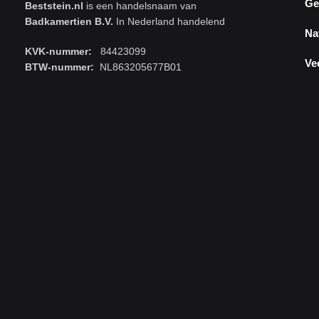
Ge
Beststein.nl
is een handelsnaam van
Badkamertien B.V.
In Nederland handelend
Na
KVK-nummer:
84423099
Ve
BTW-nummer:
NL863205677B01