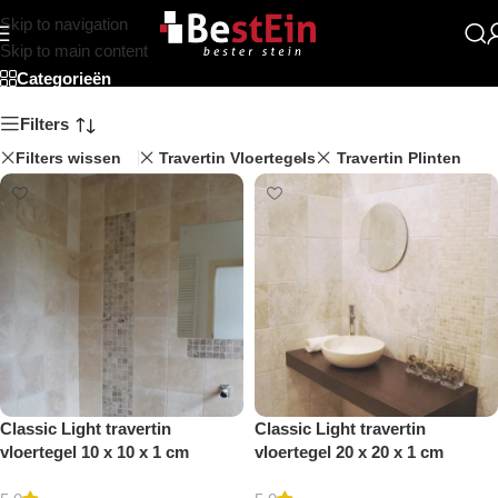
Skip to navigation
Beststein
Skip to main content
Categorieën
Filters
Filters wissen
Travertin Vloertegels
Travertin Plinten
Classic Light travertin
Classic Light travertin
vloertegel 10 x 10 x 1 cm
vloertegel 20 x 20 x 1 cm
getrommeld
getrommeld