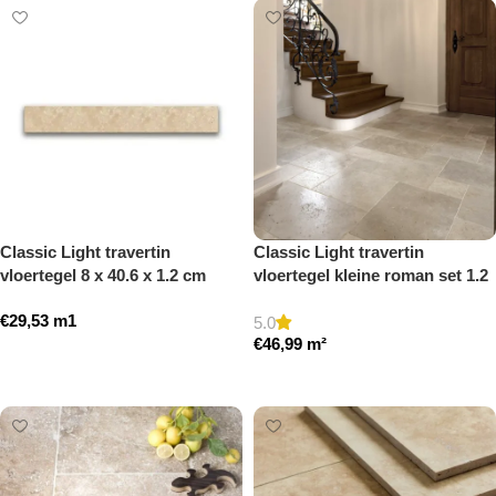
Classic Light travertin
Classic Light travertin
vloertegel 8 x 40.6 x 1.2 cm
vloertegel kleine roman set 1.2
plint model a getrommeld
cm model a getrommeld
€
29,53
m1
5.0
€
46,99
m²
Toevoegen aan winkelwagen
Toevoegen aan winkelwagen