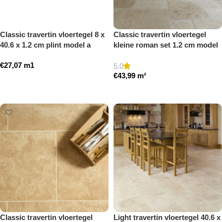
Classic travertin vloertegel 8 x
Classic travertin vloertegel
40.6 x 1.2 cm plint model a
kleine roman set 1.2 cm model
getrommeld
a getrommeld
€
27,07
m1
5.0
€
43,99
m²
Toevoegen aan winkelwagen
Toevoegen aan winkelwagen
Classic travertin vloertegel
Light travertin vloertegel 40.6 x