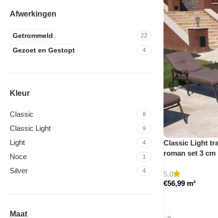
Afwerkingen
Getrommeld
22
Gezoet en Gestopt
4
Kleur
Classic
8
Classic Light
9
Light
Classic Light tr
4
roman set 3 cm
Noce
1
Silver
4
5.0
€
56,99
m²
Maat