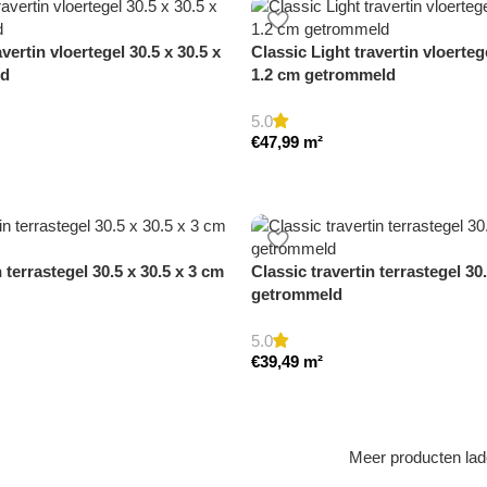
vertin vloertegel 30.5 x 30.5 x
Classic Light travertin vloerteg
ld
1.2 cm getrommeld
5.0
€
47,99
m²
n terrastegel 30.5 x 30.5 x 3 cm
Classic travertin terrastegel 30
getrommeld
5.0
€
39,49
m²
Meer producten la