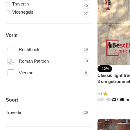
Travertin
40
Vloertegels
27
Vorm
Rechthoek
10
Roman Patroon
10
-12%
Vierkant
6
Classic light tra
3 cm getromme
5.0
€
37,96
m
€
42,99
Soort
Travertin
26