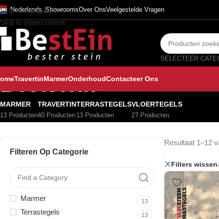
Nederlands
Showrooms
Over Ons
Veelgestelde Vragen
Skip to navigation
Skip to main content
Beststein
ome
Travertin
Marmer
Onderhoud
Contacteer Ons
MARMER
TRAVERTIN
TERRASTEGELS
VLOERTEGELS
13 Producten
40 Producten
13 Producten
27 Producten
Resultaat 1–12 v
Filteren Op Categorie
Filters wissen
Marmer
13
Terrastegels
13