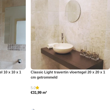
el 10 x 10 x 1
Classic Light travertin vloertegel 20 x 20 x 1
cm getrommeld
5.0
€
31,99
m²