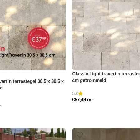
Classic Light travertin terrasteg
cm getrommeld
vertin terrastegel 30.5 x 30.5 x
ld
5.0
€
57,49
m²
²