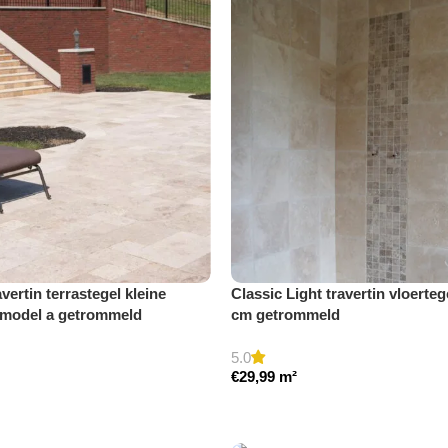
avertin terrastegel kleine
Classic Light travertin vloerteg
 model a getrommeld
cm getrommeld
5.0
€
29,99
m²