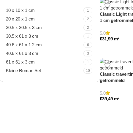
10 x 10 x 1 cm
1
Classic Light tra
20 x 20 x 1 cm
2
1 cm getromme
30.5 x 30.5 x 3 cm
2
5.0
30.5 x 61 x 3 cm
1
€
31,99
m²
40.6 x 61 x 1.2 cm
6
40.6 x 61 x 3 cm
3
61 x 61 x 3 cm
1
Kleine Roman Set
10
Classic traverti
getrommeld
5.0
Travertine Kleine Roman
€
39,49
m²
Set
Nu winkelen