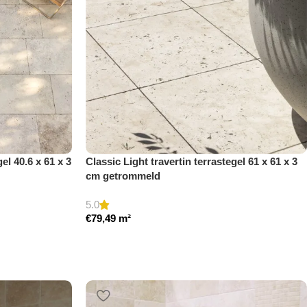
el 40.6 x 61 x 3
Classic Light travertin terrastegel 61 x 61 x 3
cm getrommeld
5.0
€
79,49
m²