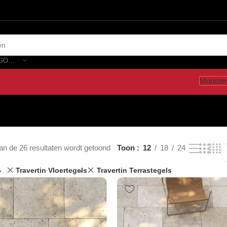
SELECTEER CATEGORIE
Monster
an de 26 resultaten wordt getoond
Toon
12
18
24
Travertin Vloertegels
Travertin Terrastegels