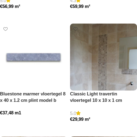
5.0
4.3
€
56,99
m²
€
59,99
m²
Toevoegen aan winkelwagen
Toevoegen aan winkelwagen
Bluestone marmer vloertegel 8
Classic Light travertin
x 40 x 1.2 cm plint model b
vloertegel 10 x 10 x 1 cm
getrommeld
getrommeld
€
37,48
m1
5.0
€
29,99
m²
Toevoegen aan winkelwagen
Toevoegen aan winkelwagen