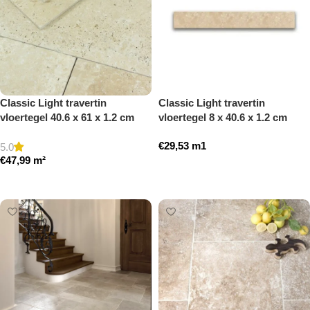
Classic Light travertin
Classic Light travertin
vloertegel 40.6 x 61 x 1.2 cm
vloertegel 8 x 40.6 x 1.2 cm
getrommeld
plint model a getrommeld
€
29,53
m1
5.0
€
47,99
m²
Toevoegen aan winkelwagen
Toevoegen aan winkelwagen