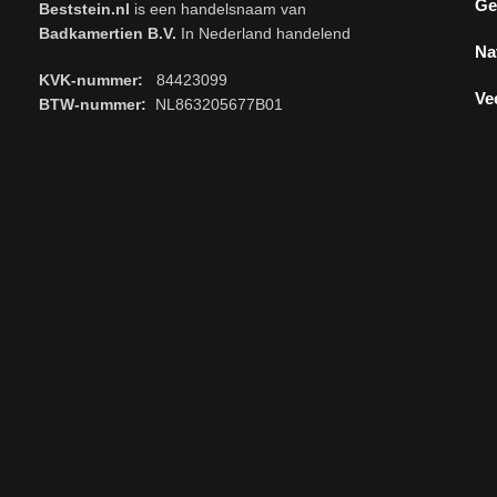
Ge
Beststein.nl
is een handelsnaam van
Badkamertien B.V.
In Nederland handelend
Na
KVK-nummer:
84423099
Ve
BTW-nummer:
NL863205677B01