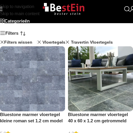
Skip to navigation
Beststein
Skip to main content
Categorieën
Filters
Filters wissen
Vloertegels
Travertin Vloertegels
Bluestone marmer vloertegel
Bluestone marmer vloertegel
kleine roman set 1.2 cm model
40 x 60 x 1.2 cm getrommeld
b getrommeld