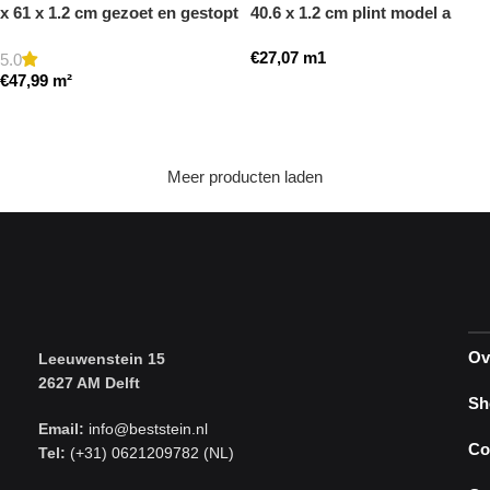
x 61 x 1.2 cm gezoet en gestopt
40.6 x 1.2 cm plint model a
getrommeld
€
27,07
m1
5.0
€
47,99
m²
Toevoegen aan winkelwagen
Toevoegen aan winkelwagen
Meer producten laden
Ov
Leeuwenstein 15
2627 AM Delft
Sh
Email:
info@beststein.nl
Co
Tel:
(+31) 0621209782 (NL)