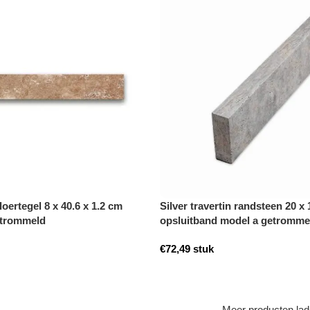
loertegel 8 x 40.6 x 1.2 cm
Silver travertin randsteen 20 x
etrommeld
opsluitband model a getromme
€
72,49
stuk
Meer producten la