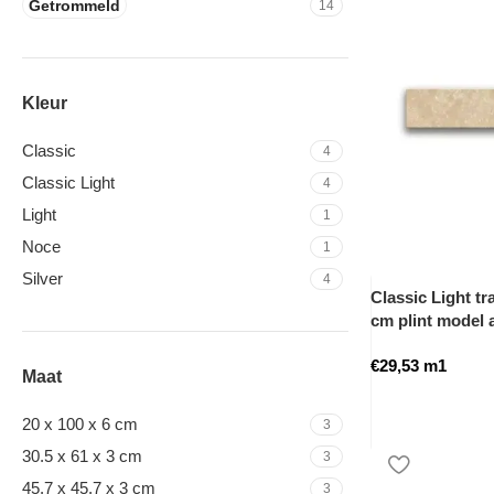
Getrommeld
14
Kleur
Classic
4
Classic Light
4
Light
1
Noce
1
Silver
4
Classic Light tra
cm plint model
€
29,53
m1
Maat
20 x 100 x 6 cm
3
30.5 x 61 x 3 cm
3
45.7 x 45.7 x 3 cm
3