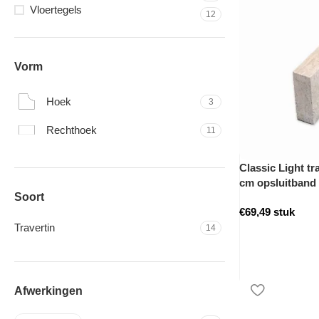
Vloertegels
12
Vorm
Hoek
3
Rechthoek
11
Classic Light tr
cm opsluitband
Soort
€
69,49
stuk
Travertin
14
Afwerkingen