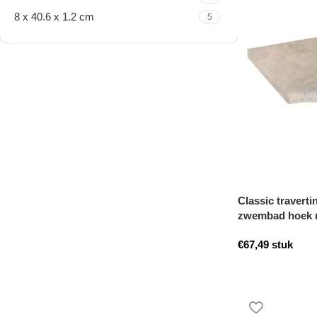
8 x 40.6 x 1.2 cm
5
Travertine Kleine Roman
Set
Nu winkelen
Classic traverti
zwembad hoek 
€
67,49
stuk