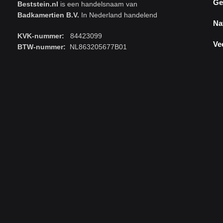
Ge
Beststein.nl
is een handelsnaam van
Badkamertien B.V.
In Nederland handelend
Na
KVK-nummer:
84423099
Ve
BTW-nummer:
NL863205677B01