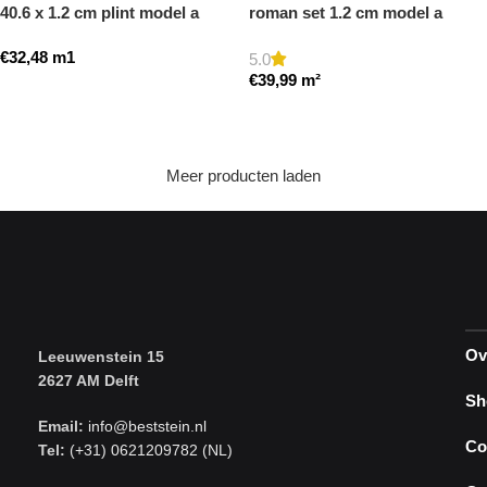
40.6 x 1.2 cm plint model a
roman set 1.2 cm model a
getrommeld
getrommeld
€
32,48
m1
5.0
€
39,99
m²
Toevoegen aan winkelwagen
Toevoegen aan winkelwagen
Meer producten laden
Ov
Leeuwenstein 15
2627 AM Delft
Sh
Email:
info@beststein.nl
Co
Tel:
(+31) 0621209782 (NL)