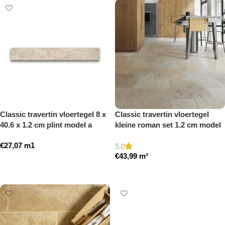
Classic travertin vloertegel 8 x
Classic travertin vloertegel
40.6 x 1.2 cm plint model a
kleine roman set 1.2 cm model
getrommeld
a getrommeld
€
27,07
m1
5.0
€
43,99
m²
Toevoegen aan winkelwagen
Toevoegen aan winkelwagen