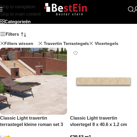
Skip to navigation
Travertin Roman Set
Skip to main content
Categorieën
Filters
Filters wissen
Travertin Terrastegels
Vloertegels
Classic Light travertin
Classic Light travertin
terrastegel kleine roman set 3
vloertegel 8 x 40.6 x 1.2 cm
cm model a getrommeld
plint model a getrommeld
€
29,53
m1