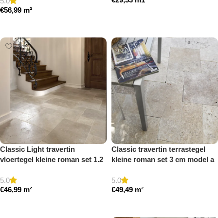
5.0
€
56,99
m²
Toevoegen aan winkelwagen
Toevoegen aan winkelwagen
Classic Light travertin
Classic travertin terrastegel
vloertegel kleine roman set 1.2
kleine roman set 3 cm model a
cm model a getrommeld
getrommeld
5.0
5.0
€
46,99
m²
€
49,49
m²
Toevoegen aan winkelwagen
Toevoegen aan winkelwagen