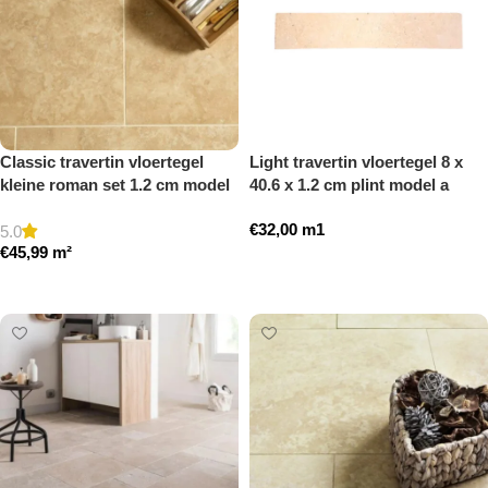
Classic travertin vloertegel
Light travertin vloertegel 8 x
kleine roman set 1.2 cm model
40.6 x 1.2 cm plint model a
a gezoet en gestopt
getrommeld
€
32,00
m1
5.0
€
45,99
m²
Toevoegen aan winkelwagen
Toevoegen aan winkelwagen