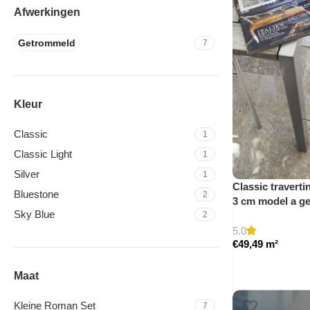
Afwerkingen
Getrommeld
7
Kleur
Classic
1
Classic Light
1
Silver
1
Classic traverti
Bluestone
2
3 cm model a g
Sky Blue
2
5.0
€
49,49
m²
Maat
Kleine Roman Set
7