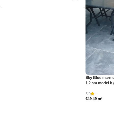
Travertine Kleine Roman
Set
Nu winkelen
Sky Blue marmer
1.2 cm model b
5.0
€
49,49
m²