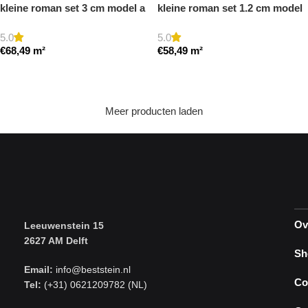
kleine roman set 3 cm model a
kleine roman set 1.2 cm model
getrommeld
a getrommeld
5.0
5.0
€
68,49
m²
€
58,49
m²
Toevoegen aan winkelwagen
Toevoegen aan winkelwagen
Meer producten laden
Ov
Leeuwenstein 15
2627 AM Delft
Sh
Email:
info@beststein.nl
Co
Tel:
(+31) 0621209782 (NL)