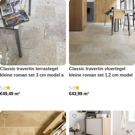
Classic travertin terrastegel
Classic travertin vloertegel
kleine roman set 3 cm model a
kleine roman set 1.2 cm model
getrommeld
a getrommeld
5.0
5.0
€
49,49
m²
€
43,99
m²
Toevoegen aan winkelwagen
Toevoegen aan winkelwagen