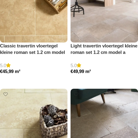
Classic travertin vloertegel
Light travertin vloertegel kleine
kleine roman set 1.2 cm model
roman set 1.2 cm model a
a gezoet en gestopt
getrommeld
5.0
5.0
€
45,99
m²
€
49,99
m²
Toevoegen aan winkelwagen
Toevoegen aan winkelwagen