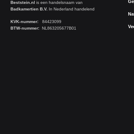
Ge
Beststein.nl
is een handelsnaam van
Badkamertien B.V.
In Nederland handelend
Na
KVK-nummer:
84423099
Ve
BTW-nummer:
NL863205677B01