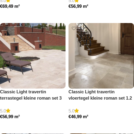
5.0
5.0
€
69,49
m²
€
56,99
m²
Toevoegen aan winkelwagen
Toevoegen aan winkelwagen
Classic Light travertin
Classic Light travertin
terrastegel kleine roman set 3
vloertegel kleine roman set 1.2
cm model a getrommeld
cm model a getrommeld
5.0
5.0
€
56,99
m²
€
46,99
m²
Toevoegen aan winkelwagen
Toevoegen aan winkelwagen