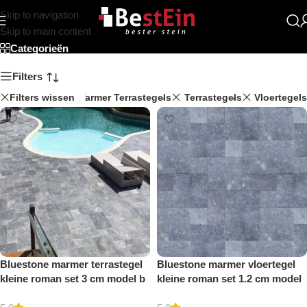
Skip to navigation
Roman Patroon
Skip to main content
Categorieën
Filters
Filters wissen
Marmer Terrastegels
Terrastegels
Vloertegels
Bluestone marmer terrastegel
Bluestone marmer vloertegel
kleine roman set 3 cm model b
kleine roman set 1.2 cm model
getrommeld
b getrommeld