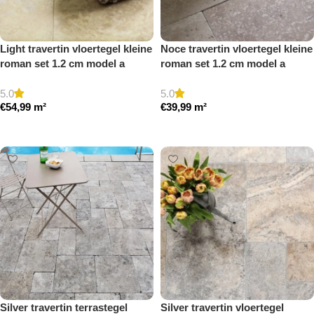
Light travertin vloertegel kleine
Noce travertin vloertegel kleine
roman set 1.2 cm model a
roman set 1.2 cm model a
gezoet en gestopt
getrommeld
5.0
5.0
€
54,99
m²
€
39,99
m²
Toevoegen aan winkelwagen
Toevoegen aan winkelwagen
Silver travertin terrastegel
Silver travertin vloertegel